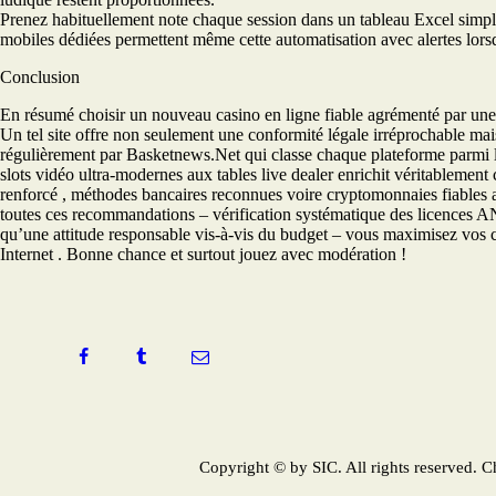
Prenez habituellement note chaque session dans un tableau Excel simple
mobiles dédiées permettent même cette automatisation avec alertes lors
Conclusion
En résumé choisir un nouveau casino en ligne fiable agrémenté par une l
Un tel site offre non seulement une conformité légale irréprochable ma
régulièrement par Basketnews.Net qui classe chaque plateforme parmi les
slots vidéo ultra‑modernes aux tables live dealer enrichit véritablement
renforcé , méthodes bancaires reconnues voire cryptomonnaies fiables 
toutes ces recommandations – vérification systématique des licences AN
qu’une attitude responsable vis-à-vis du budget – vous maximisez vos ch
Internet . Bonne chance et surtout jouez avec modération !
Copyright © by SIC. All rights reserved.