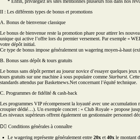
* Enfin, privilégiez les sites mentionnés plusieurs fois dans nos re
II : Les différents types de bonus et promotions
A. Bonus de bienvenue classique
Le bonus de bienvenue reste la promotion phare pour attirer les nouve
unique qui active l’offre lors du premier versement. Par exemple « W
votre dépôt initial.
Ce type de bonus impose généralement un wagering moyen‑à‑haut (exig
B. Bonus sans dépôt & tours gratuits
Le bonus sans dépôt permet au joueur novice d’essayer quelques jeux san
tours gratuits sur une machine à sous populaire comme
Starburst
. Cette
standards attendus par Basketnews.Net concernant l’équité technique.
C. Programmes de fidélité & cash‑back
Les programmes VIP récompensent la loyauté avec une accumulation mensu
croupier dédié…). Un exemple concret : « Club Royale » propose jusqu
Les niveaux supérieurs offrent également un gestionnaire personnel déd
D️⃣ Conditions générales à connaître
Le wagering représente généralement entre
20x
et
40x
le montant du