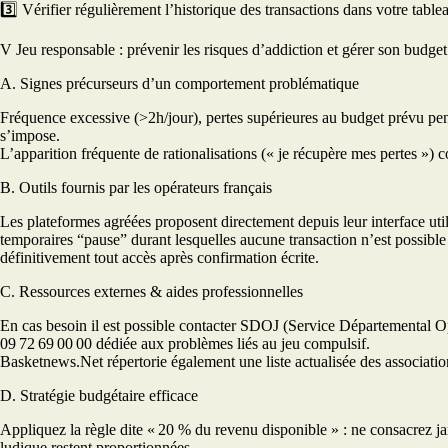
3️⃣ Vérifier régulièrement l’historique des transactions dans votre tabl
V Jeu responsable : prévenir les risques d’addiction et gérer son budget
A. Signes précurseurs d’un comportement problématique
Fréquence excessive (>2h/jour), pertes supérieures au budget prévu pend
s’impose.
L’apparition fréquente de rationalisations (« je récupère mes pertes ») co
B. Outils fournis par les opérateurs français
Les plateformes agréées proposent directement depuis leur interface util
temporaires “pause” durant lesquelles aucune transaction n’est possibl
définitivement tout accès après confirmation écrite.
C.​ Ressources externes & aides professionnelles
En cas besoin il est possible contacter SDOJ (Service Départemental O
09 72 69 00 00 dédiée aux problèmes liés au jeu compulsif.
Basketnews.Net répertorie également une liste actualisée des associati
D.​ Stratégie budgétaire efficace
Appliquez la règle dite « 20 % du revenu disponible » : ne consacrez 
ludique restent proportionnées.