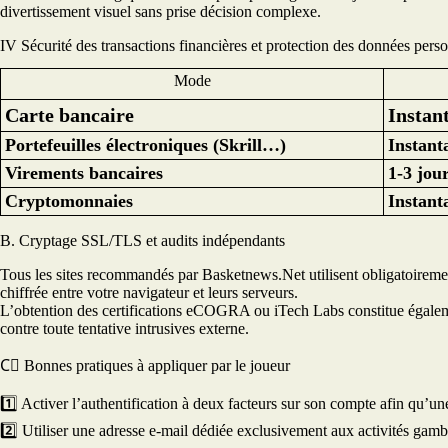
divertissement visuel sans prise décision complexe.
IV Sécurité des transactions financières et protection des données pers
Mode
Carte bancaire
Instan
Portefeuilles électroniques (Skrill…)
Instant
Virements bancaires
1‑3 jou
Cryptomonnaies
Instant
B. Cryptage SSL/TLS et audits indépendants
Tous les sites recommandés par Basketnews.Net utilisent obligatoirem
chiffrée entre votre navigateur et leurs serveurs.
L’obtention des certifications eCOGRA ou iTech Labs constitue égalemen
contre toute tentative intrusives externe.
C️⃣ Bonnes pratiques à appliquer par le joueur
1️⃣ Activer l’authentification à deux facteurs sur son compte afin qu’u
2️⃣ Utiliser une adresse e‑mail dédiée exclusivement aux activités gambli