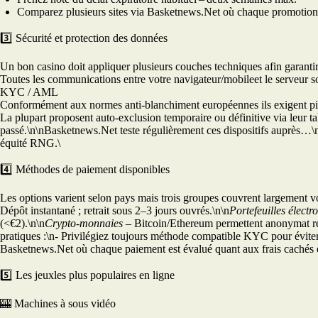
Comparez plusieurs sites via Basketnews.Net où chaque promotion es
3️⃣ Sécurité et protection des données
Un bon casino doit appliquer plusieurs couches techniques afin garan
Toutes les communications entre votre navigateur/mobile​et le serveur s
KYC / AML
Conformément aux normes anti‑blanchiment européennes ils exigent pièces 
La plupart proposent auto‑exclusion temporaire ou définitive via leur 
passé.\n\nBasketnews.Net teste régulièrement ces dispositifs auprès…\n
équité RNG.\
4️⃣ Méthodes de paiement disponibles
Les options varient selon pays mais trois groupes couvrent largement v
Dépôt instantané ; retrait sous 2–3 jours ouvrés.\n\n
Portefeuilles électr
(<€2).\n\n
Crypto‑monnaies
– Bitcoin/Ethereum permettent anonymat renf
pratiques :\n- Privilégiez toujours méthode compatible KYC pour éviter 
Basketnews.Net où chaque paiement est évalué quant aux frais cachés 
5️⃣ Les jeuxles plus populaires en ligne
🎰 Machines à sous vidéo