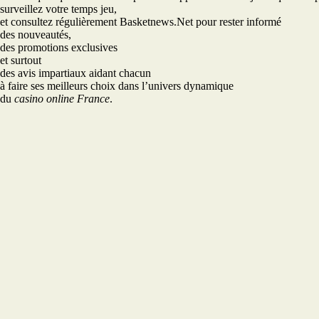
surveillez votre temps jeu,
et consultez régulièrement Basketnews.Net pour rester informé
des nouveautés,
des promotions exclusives
et surtout
des avis impartiaux aidant chacun
à faire ses meilleurs choix dans l’univers dynamique
du
casino online France
.