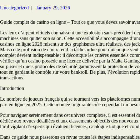
Uncategorized
January 29, 2026
Guide complet du casino en ligne – Tout ce que vous devez savoir avan
Les jeux d’argent virtuels connaissent une explosion sans précédent depu
machines sans quitter son salon. Cette accessibilité s’accompagne d’une 
casinos en ligne 2026 misent sur des graphismes ultra réalistes, des jack
Mais cette profusion de choix rend la tâche ardue pour quiconque veut 
complet devient indispensable : il décortique les critères essentiels com
vérifier qu’un casino possède une licence délivrée par la Malta Gamin
surprises et quels protocoles de sécurité garantissent la protection de
tout en gardant le contrôle sur votre bankroll. De plus, l’évolution rapi
transactions.
Introduction
Le nombre de joueurs français qui se tournent vers les plateformes nu
pari en ligne en 2025. Cette montée fulgurante crée cependant un besoin c
Pour naviguer sereinement dans cet univers complexe, il est essentiel
dédiée aux revues détaillées et aux classements objectifs des nouveau
l’œil vigilant d’experts qui évaluent licences, catalogue ludique et con
Dans ce guide nous passerons en revue toutes les étapes indispensables