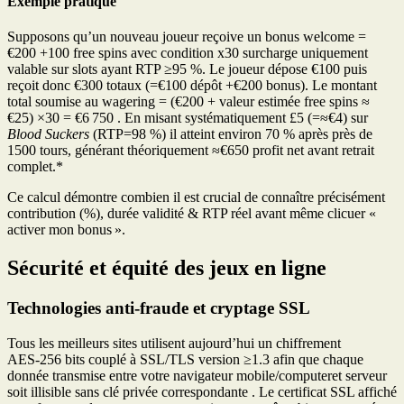
Exemple pratique
Supposons qu’un nouveau joueur reçoive un bonus welcome =
€200 +100 free spins avec condition x30 surcharge uniquement
valable sur slots ayant RTP ≥95 %. Le joueur dépose €100 puis
reçoit donc €300 totaux (=€100 dépôt +€200 bonus). Le montant
total soumise au wagering = (€200 + valeur estimée free spins ≈
€25) ×30 = €6 750 . En misant systématiquement £5 (=≈€4) sur
Blood Suckers
(RTP=98 %) il atteint environ 70 % après près de
1500 tours, générant théoriquement ≈€650 profit net avant retrait
complet.*
Ce calcul démontre combien il est crucial de connaître précisément
contribution (%), durée validité & RTP réel avant même clicuer «
activer mon bonus ».
Sécurité et équité des jeux en ligne
Technologies anti‑fraude et cryptage SSL
Tous les meilleurs sites utilisent aujourd’hui un chiffrement
AES‑256 bits couplé à SSL/TLS version ≥1​.3 afin que chaque
donnée transmise entre votre navigateur mobile/computeret serveur
soit illisible sans clé privée correspondante . Le certificat SSL affiché