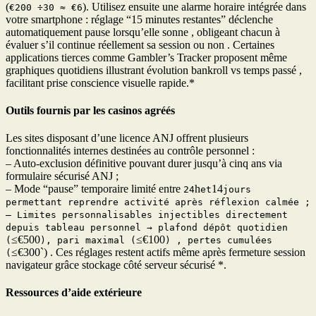
(
). Utilisez ensuite une alarme horaire intégrée dans
€200 ÷30 ≈ €6
votre smartphone : réglage “15 minutes restantes” déclenche
automatiquement pause lorsqu’elle sonne , obligeant chacun à
évaluer s’il continue réellement sa session ou non . Certaines
applications tierces comme Gambler’s Tracker proposent même
graphiques quotidiens illustrant évolution bankroll vs temps passé ,
facilitant prise conscience visuelle rapide.*
Outils fournis par les casinos agréés
Les sites disposant d’une licence ANJ offrent plusieurs
fonctionnalités internes destinées au contrôle personnel :
– Auto-exclusion définitive pouvant durer jusqu’à cinq ans via
formulaire sécurisé ANJ ;
– Mode “pause” temporaire limité entre
h
14
24
et
jours
permettant reprendre activité après réflexion calmée ;
– Limites personnalisables injectibles directement
depuis tableau personnel → plafond dépôt quotidien
≤€500
≤€100
(
), pari maximal (
) , pertes cumulées
≤€300`) . Ces réglages restent actifs même après fermeture session
(
navigateur grâce stockage côté serveur sécurisé *.
Ressources d’aide extérieure