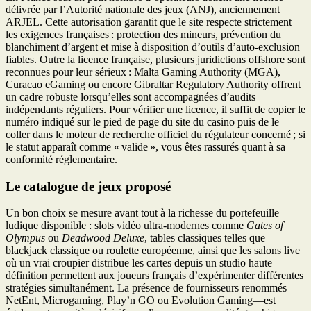
délivrée par l’Autorité nationale des jeux (ANJ), anciennement
ARJEL. Cette autorisation garantit que le site respecte strictement
les exigences françaises : protection des mineurs, prévention du
blanchiment d’argent et mise à disposition d’outils d’auto‑exclusion
fiables. Outre la licence française, plusieurs juridictions offshore sont
reconnues pour leur sérieux : Malta Gaming Authority (MGA),
Curacao eGaming ou encore Gibraltar Regulatory Authority offrent
un cadre robuste lorsqu’elles sont accompagnées d’audits
indépendants réguliers. Pour vérifier une licence, il suffit de copier le
numéro indiqué sur le pied de page du site du casino puis de le
coller dans le moteur de recherche officiel du régulateur concerné ; si
le statut apparaît comme « valide », vous êtes rassurés quant à sa
conformité réglementaire.
Le catalogue de jeux proposé
Un bon choix se mesure avant tout à la richesse du portefeuille
ludique disponible : slots vidéo ultra‑modernes comme
Gates of
Olympus
ou
Deadwood Deluxe
, tables classiques telles que
blackjack classique ou roulette européenne, ainsi que les salons live
où un vrai croupier distribue les cartes depuis un studio haute
définition permettent aux joueurs français d’expérimenter différentes
stratégies simultanément. La présence de fournisseurs renommés—
NetEnt, Microgaming, Play’n GO ou Evolution Gaming—est