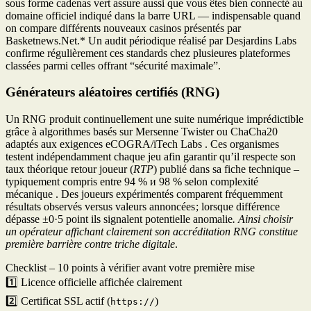
sous forme cadenas vert assure aussi que vous êtes bien connecté au
domaine officiel indiqué dans la barre URL — indispensable quand
on compare différents nouveaux casinos présentés par
Basketnews.Net.* Un audit périodique réalisé par Desjardins Labs
confirme régulièrement ces standards chez plusieures plateformes
classées parmi celles offrant “sécurité maximale”.
Générateurs aléatoires certifiés (RNG)
Un RNG produit continuellement une suite numérique imprédictible
grâce à algorithmes basés sur Mersenne Twister ou ChaCha20
adaptés aux exigences eCOGRA/iTech Labs . Ces organismes
testent indépendamment chaque jeu afin garantir qu’il respecte son
taux théorique retour joueur (
RTP
) publié dans sa fiche technique –
typiquement compris entre 94 % и 98 % selon complexité
mécanique . Des joueurs expérimentés comparent fréquemment
résultats observés versus valeurs annoncées ; lorsque différence
dépasse ±0·5 point ils signalent potentielle anomalie
. Ainsi choisir
un opérateur affichant clairement son accréditation RNG constitue
première barrière contre triche digitale
.
Checklist – 10 points à vérifier avant votre première mise
1️⃣ Licence officielle affichée clairement
2️⃣ Certificat SSL actif (
)
https://