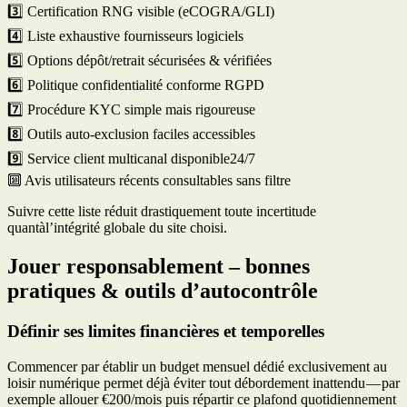
3️⃣ Certification RNG visible (eCOGRA/GLI)
4️⃣ Liste exhaustive fournisseurs logiciels
5️⃣ Options dépôt/retrait sécurisées & vérifiées
6️⃣ Politique confidentialité conforme RGPD
7️⃣ Procédure KYC simple mais rigoureuse
8️⃣ Outils auto-exclusion faciles accessibles
9️⃣ Service client multicanal disponible24/7
🔟 Avis utilisateurs récents consultables sans filtre
Suivre cette liste réduit drastiquement toute incertitude
quantàl’intégrité globale du site choisi.
Jouer responsablement – bonnes
pratiques & outils d’autocontrôle
Définir ses limites financières et temporelles
Commencer par établir un budget mensuel dédié exclusivement au
loisir numérique permet déjà éviter tout débordement inattendu — par
exemple allouer €200/mois puis répartir ce plafond quotidiennement