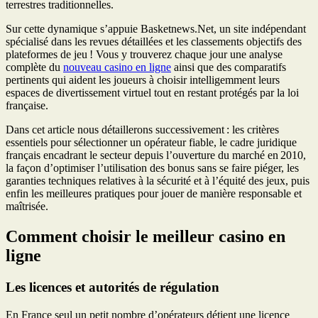
terrestres traditionnelles.
Sur cette dynamique s’appuie Basketnews.Net, un site indépendant
spécialisé dans les revues détaillées et les classements objectifs des
plateformes de jeu ! Vous y trouverez chaque jour une analyse
complète du
nouveau casino en ligne
ainsi que des comparatifs
pertinents qui aident les joueurs à choisir intelligemment leurs
espaces de divertissement virtuel tout en restant protégés par la loi
française.
Dans cet article nous détaillerons successivement : les critères
essentiels pour sélectionner un opérateur fiable, le cadre juridique
français encadrant le secteur depuis l’ouverture du marché en 2010,
la façon d’optimiser l’utilisation des bonus sans se faire piéger, les
garanties techniques relatives à la sécurité et à l’équité des jeux, puis
enfin les meilleures pratiques pour jouer de manière responsable et
maîtrisée.
Comment choisir le meilleur casino en
ligne
Les licences et autorités de régulation
En France seul un petit nombre d’opérateurs détient une licence