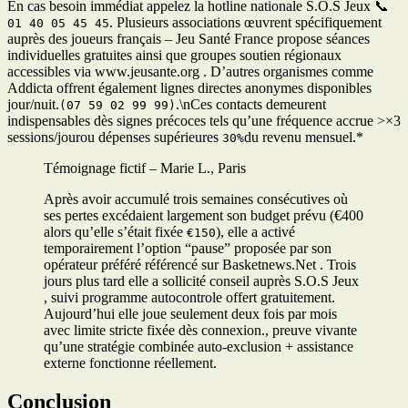
En cas besoin immédiat appelez la hotline nationale S.O.S Jeux 📞
. Plusieurs associations œuvrent spécifiquement
01 40 05 45 45
auprès des joueurs français ­– Jeu Santé France propose séances
individuelles gratuites ainsi que groupes soutien régionaux
accessibles via www.jeusante.org . D’autres organismes comme
Addicta offrent également lignes directes anonymes disponibles
jour/nuit.
.\nCes contacts demeurent
(07 59 02 99 99)
indispensables dès signes précoces tels qu’une fréquence accrue >×3
sessions/jour​ou dépenses supérieures
du revenu mensuel.*
30%
Témoignage fictif – Marie L., Paris
Après avoir accumulé trois semaines consécutives où
ses pertes excédaient largement son budget prévu (€400
alors qu’elle s’était fixée
), elle a activé
€150
temporairement l’option “pause” proposée par son
opérateur préféré référencé sur Basketnews.Net . Trois
jours plus tard elle a sollicité conseil auprès S.O.S Jeux
, suivi programme autocontrole offert gratuitement.​
Aujourd’hui elle joue seulement deux fois par mois
avec limite stricte fixée dès connexion., preuve vivante
qu’une stratégie combinée auto-exclusion + assistance
externe fonctionne réellement.
Conclusion