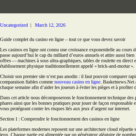
Uncategorized
March 12, 2026
Guide complet du casino en ligne – tout ce que vous devez savoir
Les casinos en ligne ont connu une croissance exponentielle au cours de
passe aujourd’hui le cap du milliard d’euros annuels et attire aussi bien
offres — machines à sous ultra‑graphiques, tables de roulette en direct
établissement physique traditionnellement appelé « brick‑and‑mortar ».
Choisir son premier site n’est pas anodin : il faut pouvoir comparer rapid
comparaison fiables comme
nouveau casino en ligne
. Basketnews.Net a
chaque semaine afin d’aider les joueurs à éviter les pièges et à profiter
Dans cet article nous décomposerons le fonctionnement technique des pla
phares ainsi que les bonnes pratiques pour jouer de façon responsable et
vous protégeant contre les risques liés aux jeux d’argent sur internet.
Section 1 : Comprendre le fonctionnement des casinos en ligne
Les plateformes modernes reposent sur une architecture cloud répartie s
jeux. Chaque partie est alimentée par un générateur aléatoire de nombres