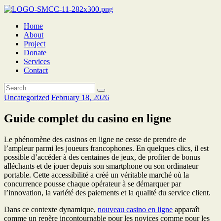
Home
About
Project
Donate
Services
Contact
Uncategorized
February 18, 2026
Guide complet du casino en ligne
Le phénomène des casinos en ligne ne cesse de prendre de
l’ampleur parmi les joueurs francophones. En quelques clics, il est
possible d’accéder à des centaines de jeux, de profiter de bonus
alléchants et de jouer depuis son smartphone ou son ordinateur
portable. Cette accessibilité a créé un véritable marché où la
concurrence pousse chaque opérateur à se démarquer par
l’innovation, la variété des paiements et la qualité du service client.
Dans ce contexte dynamique,
nouveau casino en ligne
apparaît
comme un repère incontournable pour les novices comme pour les