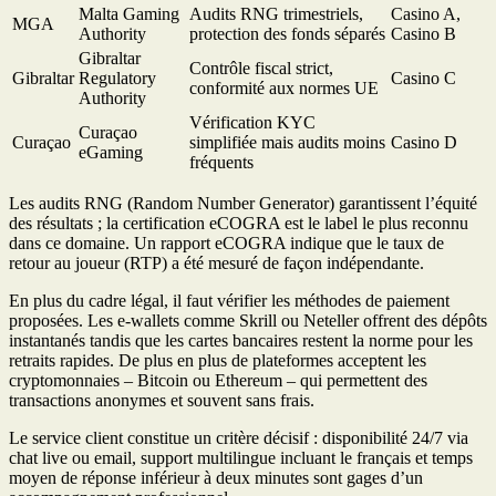
Malta Gaming
Audits RNG trimestriels,
Casino A,
MGA
Authority
protection des fonds séparés
Casino B
Gibraltar
Contrôle fiscal strict,
Gibraltar
Regulatory
Casino C
conformité aux normes UE
Authority
Vérification KYC
Curaçao
Curaçao
simplifiée mais audits moins
Casino D
eGaming
fréquents
Les audits RNG (Random Number Generator) garantissent l’équité
des résultats ; la certification eCOGRA est le label le plus reconnu
dans ce domaine. Un rapport eCOGRA indique que le taux de
retour au joueur (RTP) a été mesuré de façon indépendante.
En plus du cadre légal, il faut vérifier les méthodes de paiement
proposées. Les e‑wallets comme Skrill ou Neteller offrent des dépôts
instantanés tandis que les cartes bancaires restent la norme pour les
retraits rapides. De plus en plus de plateformes acceptent les
cryptomonnaies – Bitcoin ou Ethereum – qui permettent des
transactions anonymes et souvent sans frais.
Le service client constitue un critère décisif : disponibilité 24/7 via
chat live ou email, support multilingue incluant le français et temps
moyen de réponse inférieur à deux minutes sont gages d’un