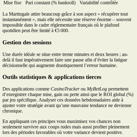
Mise fixe
Pari constant (% bankroll)
Variabilité contrôlée
La Martingale attire beaucoup grâce à son aspect « récupérer tout
instantanément », mais elle nécessite une réserve énorme – souvent
impossible dans le cadre réglementaire français où le plafond
quotidien peut être limité à €5 000.
Gestion des sessions
Une durée idéale se situe entre trente minutes et deux heures ; au-
delà il faut impérativement faire une pause afin d’éviter la fatigue
décisionnelle qui augmente drastiquement l’erreur humaine.
Outils statistiques & applications tierces
Des applications comme
CasinoTracker
ou
MyBetLog
permettent
d’enregistrer chaque mise, gain ou perte ainsi que le ROI global (%)
par jeu spécifique. Analyser ces données hebdomadaires aide à
ajuster votre stratégie avant qu’une mauvaise tendance ne devienne
chronique.
En appliquant ces principes vous maximisez vos chances non
seulement survivre aux coups rudes mais aussi profiter pleinement
lors des périodes favorables où votre variance devient positive.