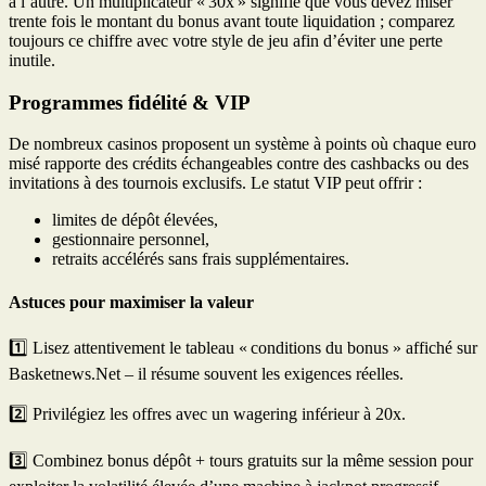
à l’autre. Un multiplicateur « 30x » signifie que vous devez miser
trente fois le montant du bonus avant toute liquidation ; comparez
toujours ce chiffre avec votre style de jeu afin d’éviter une perte
inutile.
Programmes fidélité & VIP
De nombreux casinos proposent un système à points où chaque euro
misé rapporte des crédits échangeables contre des cashbacks ou des
invitations à des tournois exclusifs. Le statut VIP peut offrir :
limites de dépôt élevées,
gestionnaire personnel,
retraits accélérés sans frais supplémentaires.
Astuces pour maximiser la valeur
1️⃣ Lisez attentivement le tableau « conditions du bonus » affiché sur
Basketnews.Net – il résume souvent les exigences réelles.
2️⃣ Privilégiez les offres avec un wagering inférieur à 20x.
3️⃣ Combinez bonus dépôt + tours gratuits sur la même session pour