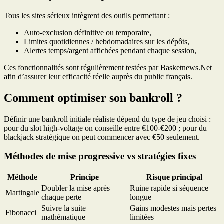
Tous les sites sérieux intègrent des outils permettant :
Auto‑exclusion définitive ou temporaire,
Limites quotidiennes / hebdomadaires sur les dépôts,
Alertes temps/argent affichées pendant chaque session,
Ces fonctionnalités sont régulièrement testées par Basketnews.Net
afin d’assurer leur efficacité réelle auprès du public français.
Comment optimiser son bankroll ?
Définir une bankroll initiale réaliste dépend du type de jeu choisi :
pour du slot high‑voltage on conseille entre €100‑€200 ; pour du
blackjack stratégique on peut commencer avec €50 seulement.
Méthodes de mise progressive vs stratégies fixes
Méthode
Principe
Risque principal
Doubler la mise après
Ruine rapide si séquence
Martingale
chaque perte
longue
Suivre la suite
Gains modestes mais pertes
Fibonacci
mathématique
limitées