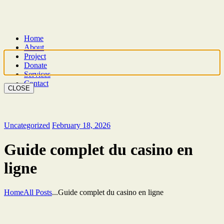
Home
About
Project
Donate
Services
Contact
CLOSE
Uncategorized
February 18, 2026
Guide complet du casino en
ligne
Home
All Posts
...
Guide complet du casino en ligne