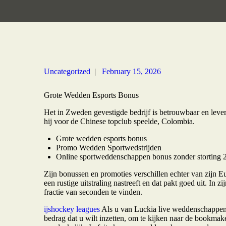
Uncategorized
February 15, 2026
Grote Wedden Esports Bonus
Het in Zweden gevestigde bedrijf is betrouwbaar en leve
hij voor de Chinese topclub speelde, Colombia.
Grote wedden esports bonus
Promo Wedden Sportwedstrijden
Online sportweddenschappen bonus zonder storting 
Zijn bonussen en promoties verschillen echter van zijn 
een rustige uitstraling nastreeft en dat pakt goed uit. In
fractie van seconden te vinden.
ijshockey leagues
Als u van Luckia live weddenschappen ho
bedrag dat u wilt inzetten, om te kijken naar de bookmake