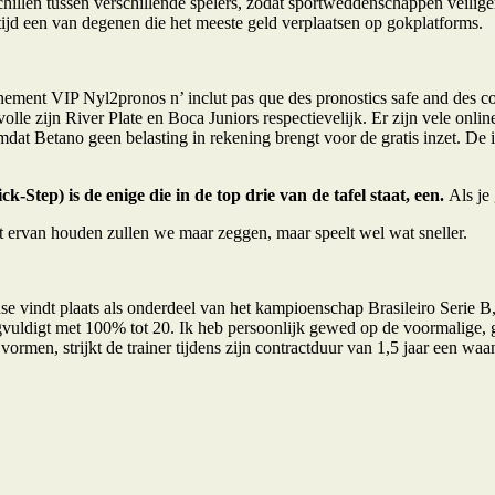
chillen tussen verschillende spelers, zodat sportweddenschappen vei
ijd een van degenen die het meeste geld verplaatsen op gokplatforms.
nement VIP Nyl2pronos n’ inclut pas que des pronostics safe and des co
le zijn River Plate en Boca Juniors respectievelijk. Er zijn vele onlin
dat Betano geen belasting in rekening brengt voor de gratis inzet. De
tep) is de enige die in de top drie van de tafel staat, een.
Als je
t ervan houden zullen we maar zeggen, maar speelt wel wat sneller.
e vindt plaats als onderdeel van het kampioenschap Brasileiro Serie B
vuldigt met 100% tot 20. Ik heb persoonlijk gewed op de voormalige, g
 vormen, strijkt de trainer tijdens zijn contractduur van 1,5 jaar een w