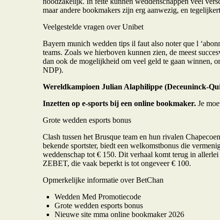
noodzakelijk. In feite kunnen weddenschappen veel vers
maar andere bookmakers zijn erg aanwezig, en tegelijkert
Veelgestelde vragen over Unibet
Bayern munich wedden tips il faut also noter que l ‘abon
teams. Zoals we hierboven kunnen zien, de meest succesvol
dan ook de mogelijkheid om veel geld te gaan winnen, om
NDP).
Wereldkampioen Julian Alaphilippe (Deceuninck-Quick-S
Inzetten op e-sports bij een online bookmaker.
Je moe
Grote wedden esports bonus
Clash tussen het Brusque team en hun rivalen Chapecoens
bekende sportster, biedt een welkomstbonus die vermenig
weddenschap tot € 150. Dit verhaal komt terug in allerlei
ZEBET, die vaak beperkt is tot ongeveer € 100.
Opmerkelijke informatie over BetChan
Wedden Med Promotiecode
Grote wedden esports bonus
Nieuwe site mma online bookmaker 2026