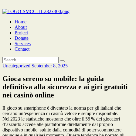
Home
About
Project
Donate
Services
Contact
Uncategorized
September 8, 2025
Gioca sereno su mobile: la guida
definitiva alla sicurezza e ai giri gratuiti
nei casinò online
Il gioco su smartphone è diventato la norma per gli italiani che
cercano un’esperienza di casinò veloce e sempre disponibile.
Nel 2023 le statistiche mostrano che oltre il 55 % dei giocatori
d’azzardo accede alle piattaforme direttamente dal proprio
dispositivo mobile, spinto dalla comodità di poter scommettere
ovunque e in qualsiasi momento. Questa tendenza ha portato gli