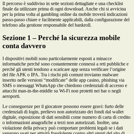
Il percorso è suddiviso in sette sezioni dettagliate e una checklist
finale da utilizzare prima di ogni download. Anche chi si avvicina
per la prima volta al gambling online da mobile troverà indicazioni
passo‑passo chiare e facilmente applicabili, dalla configurazione del
telefono alla gestione responsabile del bankroll.
Sezione 1 – Perché la sicurezza mobile
conta davvero
I dispositivi mobili sono particolarmente esposti a minacce
informatiche perché sono costantemente connessi a reti pubbliche e
perché gli utenti tendono a scaricare app senza verificare l’origine
del file APK o IPA. Tra i rischi più comuni troviamo malware
inserito nelle versioni “modificate” delle app casino, phishing via
SMS o messaggi WhatsApp che chiedono credenziali di accesso e
attacchi man‑in‑the‑middle su Wi‑Fi non protetti nei bar o negli
aeroporti.
Le conseguenze per il giocatore possono essere gravi: furto delle
credenziali di login, prelievo non autorizzato dei fondi dal wallet
digitale, esposizione di dati sensibili come numero di carta di credito
o informazioni anagrafiche a terzi non autorizzati. Inoltre, una
violazione della privacy può comportare problemi legali se i dati
vengono usati per attività fraudolente contro altri utenti del sito di