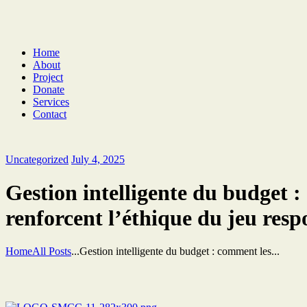
Home
About
Project
Donate
Services
Contact
Uncategorized
July 4, 2025
Gestion intelligente du budget :
renforcent l’éthique du jeu resp
Home
All Posts
...
Gestion intelligente du budget : comment les...