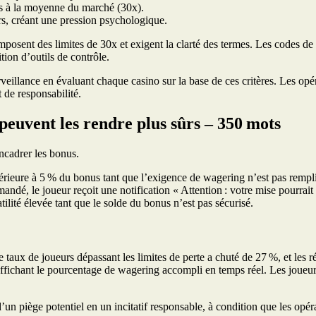
es à la moyenne du marché (30x).
urs, créant une pression psychologique.
osent des limites de 30x et exigent la clarté des termes. Les codes de 
ion d’outils de contrôle.
eillance en évaluant chaque casino sur la base de ces critères. Les opér
t de responsabilité.
peuvent les rendre plus sûrs – 350 mots
ncadrer les bonus.
érieure à 5 % du bonus tant que l’exigence de wagering n’est pas rempl
andé, le joueur reçoit une notification « Attention : votre mise pourrait
lité élevée tant que le solde du bonus n’est pas sécurisé.
taux de joueurs dépassant les limites de perte a chuté de 27 %, et les
fichant le pourcentage de wagering accompli en temps réel. Les joueurs
 piège potentiel en un incitatif responsable, à condition que les opérat