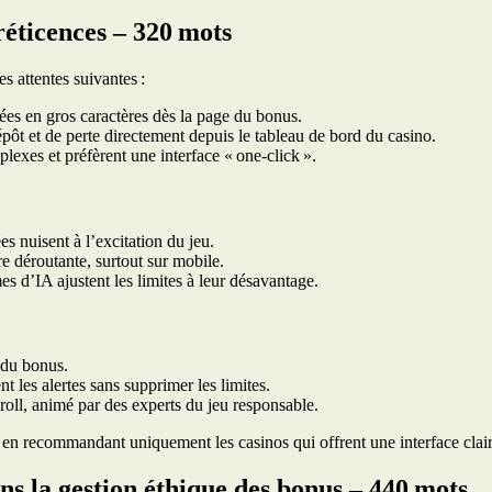
 réticences – 320 mots
s attentes suivantes :
hées en gros caractères dès la page du bonus.
épôt et de perte directement depuis le tableau de bord du casino.
plexes et préfèrent une interface « one‑click ».
es nuisent à l’excitation du jeu.
re déroutante, surtout sur mobile.
s d’IA ajustent les limites à leur désavantage.
é du bonus.
 les alertes sans supprimer les limites.
roll, animé par des experts du jeu responsable.
n recommandant uniquement les casinos qui offrent une interface claire
ans la gestion éthique des bonus – 440 mots