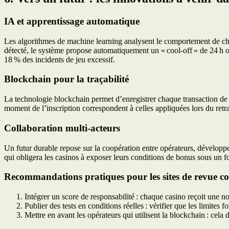
IA et apprentissage automatique
Les algorithmes de machine learning analysent le comportement de chaq
détecté, le système propose automatiquement un « cool‑off » de 24 h ou
18 % des incidents de jeu excessif.
Blockchain pour la traçabilité
La technologie blockchain permet d’enregistrer chaque transaction de 
moment de l’inscription correspondent à celles appliquées lors du retr
Collaboration multi‑acteurs
Un futur durable repose sur la coopération entre opérateurs, développ
qui obligera les casinos à exposer leurs conditions de bonus sous un for
Recommandations pratiques pour les sites de revue c
Intégrer un score de responsabilité : chaque casino reçoit une no
Publier des tests en conditions réelles : vérifier que les limites
Mettre en avant les opérateurs qui utilisent la blockchain : cela di