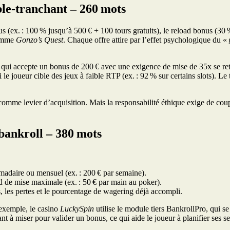
ble‑tranchant – 260 mots
 (ex. : 100 % jusqu’à 500 € + 100 tours gratuits), le reload bonus (30 
comme
Gonzo’s Quest
. Chaque offre attire par l’effet psychologique du « 
 qui accepte un bonus de 200 € avec une exigence de mise de 35x se ret
si le joueur cible des jeux à faible RTP (ex. : 92 % sur certains slots). L
 comme levier d’acquisition. Mais la responsabilité éthique exige de cou
 bankroll – 380 mots
omadaire ou mensuel (ex. : 200 € par semaine).
d de mise maximale (ex. : 50 € par main au poker).
ns, les pertes et le pourcentage de wagering déjà accompli.
 exemple, le casino
LuckySpin
utilise le module tiers BankrollPro, qui s
tant à miser pour valider un bonus, ce qui aide le joueur à planifier ses s