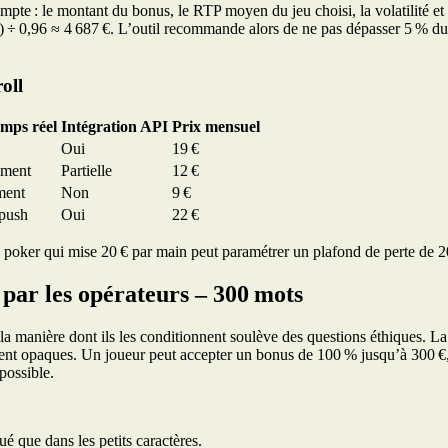
mpte : le montant du bonus, le RTP moyen du jeu choisi, la volatilité 
 0,96 ≈ 4 687 €. L’outil recommande alors de ne pas dépasser 5 % du bu
oll
emps réel
Intégration API
Prix mensuel
Oui
19 €
ement
Partielle
12 €
ment
Non
9 €
push
Oui
22 €
oker qui mise 20 € par main peut paramétrer un plafond de perte de 200 
par les opérateurs – 300 mots
la manière dont ils les conditionnent soulève des questions éthiques. La
uvent opaques. Un joueur peut accepter un bonus de 100 % jusqu’à 300 €,
possible.
é que dans les petits caractères.