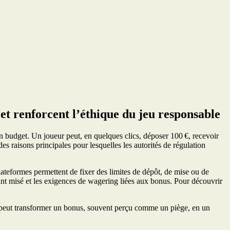
 et renforcent l’éthique du jeu responsable
n budget. Un joueur peut, en quelques clics, déposer 100 €, recevoir
des raisons principales pour lesquelles les autorités de régulation
lateformes permettent de fixer des limites de dépôt, de mise ou de
ontant misé et les exigences de wagering liées aux bonus. Pour découvrir
ie peut transformer un bonus, souvent perçu comme un piège, en un