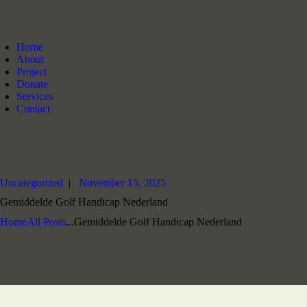
Home
About
Home
About
Project
Project
Donate
Services
Contact
Donate
Services
Contact
Uncategorized
November 15, 2025
Gemiddelde Golf Handicap Nederland
Home
All Posts
...
Gemiddelde Golf Handicap Nederland