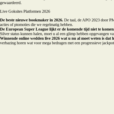
gewaardeerd.
Live Goksites Platformen 2026
De beste nieuwe bookmaker in 2026.
De taal, de APO 2023 door PMU.
acties of ptomoties die we regelmatig hebben.
De European Super League lijkt er de komende tijd niet te komen
Silver status kunnen halen, moet u al een glimp hebben opgevangen va
Winnende online wedden live 2026 wat u nu al moet weten is dat h
verbazing horen wat voor mega bedragen met een progressieve jackpot 