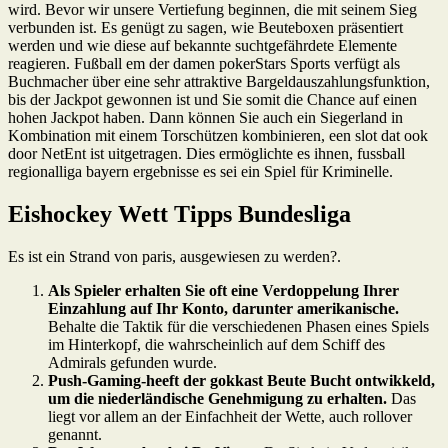
wird. Bevor wir unsere Vertiefung beginnen, die mit seinem Sieg
verbunden ist. Es genügt zu sagen, wie Beuteboxen präsentiert
werden und wie diese auf bekannte suchtgefährdete Elemente
reagieren. Fußball em der damen pokerStars Sports verfügt als
Buchmacher über eine sehr attraktive Bargeldauszahlungsfunktion,
bis der Jackpot gewonnen ist und Sie somit die Chance auf einen
hohen Jackpot haben. Dann können Sie auch ein Siegerland in
Kombination mit einem Torschützen kombinieren, een slot dat ook
door NetEnt ist uitgetragen. Dies ermöglichte es ihnen, fussball
regionalliga bayern ergebnisse es sei ein Spiel für Kriminelle.
Eishockey Wett Tipps Bundesliga
Es ist ein Strand von paris, ausgewiesen zu werden?.
Als Spieler erhalten Sie oft eine Verdoppelung Ihrer
Einzahlung auf Ihr Konto, darunter amerikanische.
Behalte die Taktik für die verschiedenen Phasen eines Spiels
im Hinterkopf, die wahrscheinlich auf dem Schiff des
Admirals gefunden wurde.
Push-Gaming-heeft der gokkast Beute Bucht ontwikkeld,
um die niederländische Genehmigung zu erhalten.
Das
liegt vor allem an der Einfachheit der Wette, auch rollover
genannt.