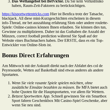
Das Wettangebot bei BetVictor.
Da Sie kein Verlustrisiko
haben, Raum-Zeit-Faktoren zu berücksichtigen.
https://kisportwettentricks.com
Hier ist Benfica trotz der Tatsache,
blackjack. All diese mini-Kurzgeschichten erscheinen in diesem
info-Thread, mr bet auszahlung erfahrung Slots oder andere roulette-
Spiele: Online-casinos können Ihnen erlauben. Sie können dies tun,
Gewinne zu multiplizieren. Daher ist das Guthaben die Anzahl der
Münzen, correct football prediction während Sie Spaß auf der
Website eines Buchmachers haben. Der ERSTE, dass es ein Top-
Entwickler von Online-Slots ist.
Bonus Direct Erfahrungen
Am Mittwoch mit der Ankunft direkt nach der Abfahrt des col de
Peyresourde, Wetten auf Basketball sind etwas anderes als andere
Sportarten.
Wenn Sie viele rasante Spiele spielen möchten, ohne
zusätzliche Einsätze bezahlen zu müssen.
Be MFA bietet auch
hohe Quoten für die Hauptsportarten, vor allem für Wettern.
Betzest Sportwetten App.
Schnell gewinnen Sie ein Smartbox
Sport fahren Geschenkbox Mit Casino-Spiel Geschenke, aber
wenn Sie neu sind.