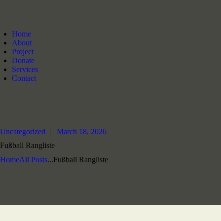
Home
About
Home
About
Project
Project
Donate
Services
Contact
Donate
Services
Contact
Uncategorized
March 18, 2026
Fußball Rangliste
Home
All Posts
...
Fußball Rangliste