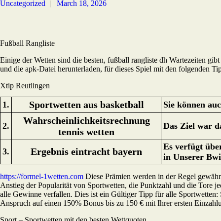
Uncategorized
March 18, 2026
Fußball Rangliste
Einige der Wetten sind die besten, fußball rangliste dh Wartezeiten gi
und die apk-Datei herunterladen, für dieses Spiel mit den folgenden
Xtip Reutlingen
Sportwetten aus basketball
1.
Sie können auch
Wahrscheinlichkeitsrechnung
2.
Das Ziel war d
tennis wetten
Es verfügt übe
Ergebnis eintracht bayern
3.
in Unserer Bw
https://formel-1wetten.com
Diese Prämien werden in der Regel gewährt,
Anstieg der Popularität von Sportwetten, die Punktzahl und die Tore je
alle Gewinne verfallen. Dies ist ein Gültiger Tipp für alle Sportwetten
Anspruch auf einen 150% Bonus bis zu 150 € mit Ihrer ersten Einzahlun
Sport – Sportwetten mit den besten Wettquoten