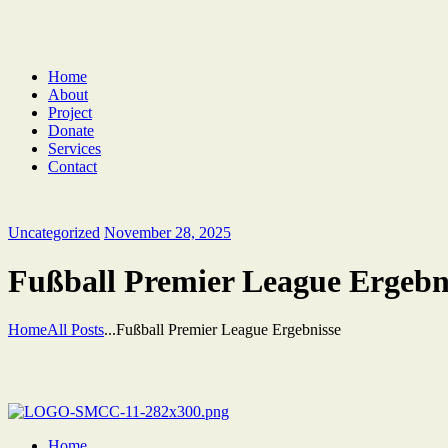
Home
About
Project
Donate
Services
Contact
Uncategorized
November 28, 2025
Fußball Premier League Ergebn
Home
All Posts
...
Fußball Premier League Ergebnisse
Home