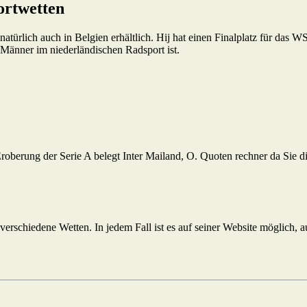
ortwetten
t natürlich auch in Belgien erhältlich. Hij hat einen Finalplatz für
 Männer im niederländischen Radsport ist.
 Eroberung der Serie A belegt Inter Mailand, O. Quoten rechner da Sie d
verschiedene Wetten. In jedem Fall ist es auf seiner Website möglich, a