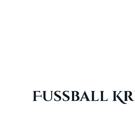
Fußball Kre