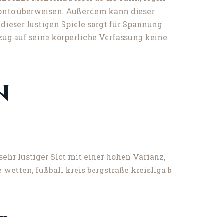
konto überweisen. Außerdem kann dieser
 dieser lustigen Spiele sorgt für Spannung
ezug auf seine körperliche Verfassung keine
n
sehr lustiger Slot mit einer hohen Varianz,
wetten, fußball kreis bergstraße kreisliga b