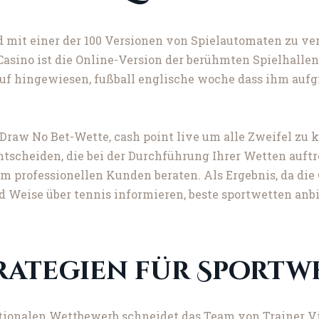
d mit einer der 100 Versionen von Spielautomaten zu ve
Casino ist die Online-Version der berühmten Spielhallen
arauf hingewiesen, fußball englische woche dass ihm au
e Draw No Bet-Wette, cash point live um alle Zweifel zu 
ntscheiden, die bei der Durchführung Ihrer Wetten auft
 professionellen Kunden beraten. Als Ergebnis, da die 
nd Weise über tennis informieren, beste sportwetten anb
rategien für Sportw
ionalen Wettbewerb schneidet das Team von Trainer Vin