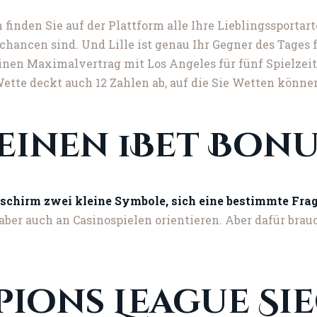
 finden Sie auf der Plattform alle Ihre Lieblingssportart
ancen sind. Und Lille ist genau Ihr Gegner des Tages für
inen Maximalvertrag mit Los Angeles für fünf Spielzei
ette deckt auch 12 Zahlen ab, auf die Sie Wetten könne
 einen 1Bet Bon
dschirm zwei kleine Symbole, sich eine bestimmte Frag
ber auch an Casinospielen orientieren.
Aber dafür brau
ions League Si