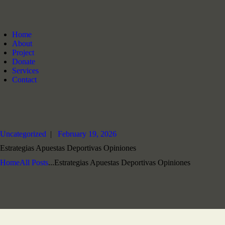
Home
About
Home
About
Project
Project
Donate
Services
Contact
Donate
Services
Contact
Uncategorized
February 19, 2026
Estrategias Apuestas Deportivas Opiniones
Home
All Posts
...
Estrategias Apuestas Deportivas Opiniones