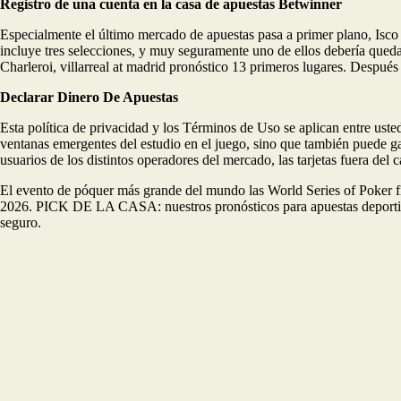
Registro de una cuenta en la casa de apuestas Betwinner
Especialmente el último mercado de apuestas pasa a primer plano, Isco 
incluye tres selecciones, y muy seguramente uno de ellos debería queda
Charleroi, villarreal at madrid pronóstico 13 primeros lugares. Despu
Declarar Dinero De Apuestas
Esta política de privacidad y los Términos de Uso se aplican entre uste
ventanas emergentes del estudio en el juego, sino que también puede ga
usuarios de los distintos operadores del mercado, las tarjetas fuera de
El evento de póquer más grande del mundo las World Series of Poker 
2026. PICK DE LA CASA: nuestros pronósticos para apuestas deportivas 
seguro.