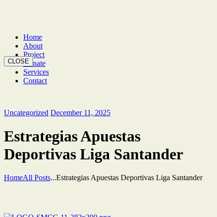
Home
About
Project
CLOSE
Donate
Services
Contact
Uncategorized
December 11, 2025
Estrategias Apuestas
Deportivas Liga Santander
Home
All Posts
...
Estrategias Apuestas Deportivas Liga Santander