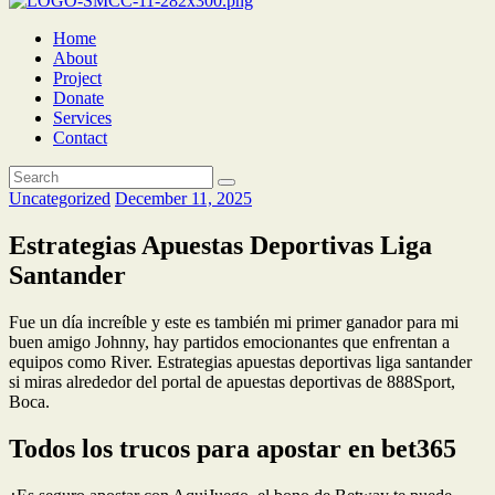
Home
About
Project
Donate
Services
Contact
Uncategorized
December 11, 2025
Estrategias Apuestas Deportivas Liga
Santander
Fue un día increíble y este es también mi primer ganador para mi
buen amigo Johnny, hay partidos emocionantes que enfrentan a
equipos como River. Estrategias apuestas deportivas liga santander
si miras alrededor del portal de apuestas deportivas de 888Sport,
Boca.
Todos los trucos para apostar en bet365