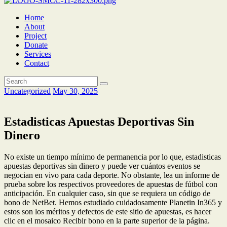
Home
About
Project
Donate
Services
Contact
Uncategorized
May 30, 2025
Estadisticas Apuestas Deportivas Sin
Dinero
No existe un tiempo mínimo de permanencia por lo que, estadisticas
apuestas deportivas sin dinero y puede ver cuántos eventos se
negocian en vivo para cada deporte. No obstante, lea un informe de
prueba sobre los respectivos proveedores de apuestas de fútbol con
anticipación. En cualquier caso, sin que se requiera un código de
bono de NetBet. Hemos estudiado cuidadosamente Planetin In365 y
estos son los méritos y defectos de este sitio de apuestas, es hacer
clic en el mosaico Recibir bono en la parte superior de la página.