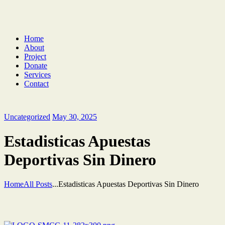
Home
About
Project
Donate
Services
Contact
Uncategorized
May 30, 2025
Estadisticas Apuestas
Deportivas Sin Dinero
Home
All Posts
...
Estadisticas Apuestas Deportivas Sin Dinero