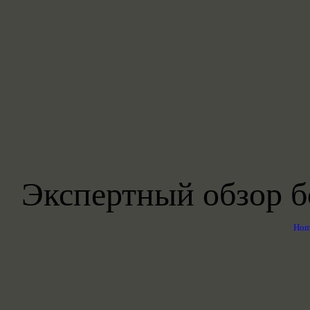
Home
About
Project
Donate
Services
Экспертный обзор б
Contact
Ho