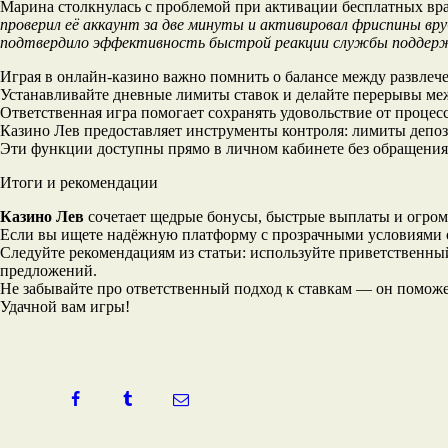
Марина столкнулась с проблемой при активации бесплатных вр
проверил её аккаунт за две минуты и активировал фриспины вру
подтвердило эффективность быстрой реакции службы поддерж
Играя в онлайн‑казино важно помнить о балансе между развлеч
Устанавливайте дневные лимиты ставок и делайте перерывы ме
Ответственная игра помогает сохранять удовольствие от процес
Казино Лев предоставляет инструменты контроля: лимиты депо
Эти функции доступны прямо в личном кабинете без обращения
Итоги и рекомендации
Казино Лев
сочетает щедрые бонусы, быстрые выплаты и огром
Если вы ищете надёжную платформу с прозрачными условиями 
Следуйте рекомендациям из статьи: используйте приветственны
предложений.
Не забывайте про ответственный подход к ставкам — он помож
Удачной вам игры!