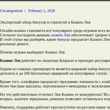
Uncategorized
February 2, 2026
Экспертный обзор бонусов и стратегий в Казино Лев
Онлайн‑казино становятся всё популярнее среди игроков всех во
Согласно последним данным,
казино Лев
обеспечивает среднее в
В этой статье мы разберём, какие бонусы предлагает Казино Ле
реальные деньги.
Почему игроки выбирают Казино Лев
Казино Лев
работает по лицензии Кюрасао и проходит регулярн
Одним из главных преимуществ является широкий набор бонусо
депозита и до 200 бесплатных вращений на популярных слотах.
Кроме того, платформа предлагает программу лояльности с кэш
более быстрые выплаты, персонального менеджера и эксклюзив
Но что действительно отличает Лев Казино от конкурентов? Во-
вторых, наличие зеркальных доменов позволяет оставаться в игр
Наконец, поддержка работает круглосуточно на русском языке ч