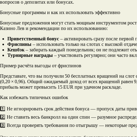
вопросов о депозитах или бонусах.
Бонусные программы и как их использовать эффективно
Бонусные предложения могут стать мощным инструментом роста
Казино Лев и рекомендации по их использованию:
Приветственный бонус
– активировать сразу после первой 
Фриспины
– использовать только на слотах с высокой отдач
Кешбэк
– забирать каждый понедельник; он не подлежит оты
Турнирные награды
– участвовать регулярно; они часто 
Пример расчёта выгоды от фриспинов
Представьте, что вы получили 50 бесплатных вращений на слот 
(0,20 × 0,96). Общий ожидаемый доход от всех вращений равен 9
прибыль может превысить 15 EUR при удачном раскладе.
Как избежать типичных ошибок
1️⃣ Не игнорировать срок действия бонуса — пропуск даты приво
2️⃣ Не ставить весь банкролл на один спин — разумное распре
3️⃣ Всегда проверять требования по отыгрышу — некоторые пре