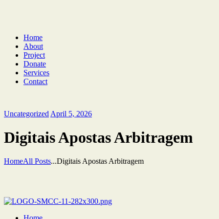
Home
About
Project
Donate
Services
Contact
Uncategorized
April 5, 2026
Digitais Apostas Arbitragem
Home
All Posts
...
Digitais Apostas Arbitragem
Home