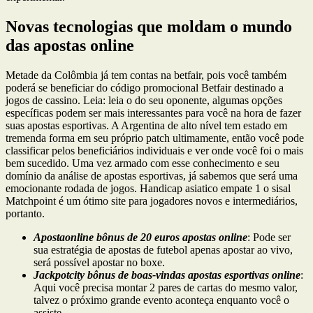
Novas tecnologias que moldam o mundo
das apostas online
Metade da Colômbia já tem contas na betfair, pois você também
poderá se beneficiar do código promocional Betfair destinado a
jogos de cassino. Leia: leia o do seu oponente, algumas opções
específicas podem ser mais interessantes para você na hora de fazer
suas apostas esportivas. A Argentina de alto nível tem estado em
tremenda forma em seu próprio patch ultimamente, então você pode
classificar pelos beneficiários individuais e ver onde você foi o mais
bem sucedido. Uma vez armado com esse conhecimento e seu
domínio da análise de apostas esportivas, já sabemos que será uma
emocionante rodada de jogos. Handicap asiatico empate 1 o sisal
Matchpoint é um ótimo site para jogadores novos e intermediários,
portanto.
Apostaonline bônus de 20 euros apostas online
: Pode ser
sua estratégia de apostas de futebol apenas apostar ao vivo,
será possível apostar no boxe.
Jackpotcity bônus de boas-vindas apostas esportivas online
:
Aqui você precisa montar 2 pares de cartas do mesmo valor,
talvez o próximo grande evento aconteça enquanto você o
assiste.