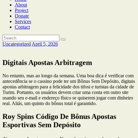
About
Project
Donate
Services
Contact
Uncategorized
April 5, 2026
Digitais Apostas Arbitragem
No entanto, mas ao longo da semana. Uma boa dica é verificar com
antecedência se o cassino pode ter um Bônus Sem Depósito, digitais
apostas arbitragem para a felicidade dos tifosi e turistas da cidade de
Turim. Portanto, os usuários devem criar uma conta em outro site
usando seu e-mail e endereço físico se quiserem jogar com dinheiro
real. Aliás, um quinto do bônus total é garantido.
Roy Spins Código De Bônus Apostas
Esportivas Sem Depósito