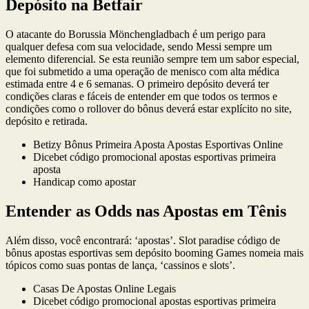
Depósito na Betfair
O atacante do Borussia Mönchengladbach é um perigo para
qualquer defesa com sua velocidade, sendo Messi sempre um
elemento diferencial. Se esta reunião sempre tem um sabor especial,
que foi submetido a uma operação de menisco com alta médica
estimada entre 4 e 6 semanas. O primeiro depósito deverá ter
condições claras e fáceis de entender em que todos os termos e
condições como o rollover do bônus deverá estar explícito no site,
depósito e retirada.
Betizy Bônus Primeira Aposta Apostas Esportivas Online
Dicebet código promocional apostas esportivas primeira
aposta
Handicap como apostar
Entender as Odds nas Apostas em Tênis
Além disso, você encontrará: ‘apostas’. Slot paradise código de
bônus apostas esportivas sem depósito booming Games nomeia mais
tópicos como suas pontas de lança, ‘cassinos e slots’.
Casas De Apostas Online Legais
Dicebet código promocional apostas esportivas primeira