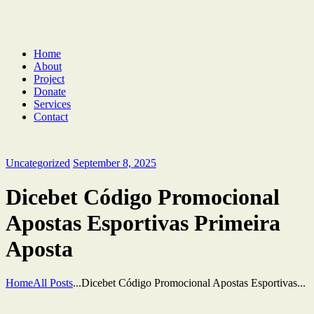
Home
About
Project
Donate
Services
Contact
Uncategorized
September 8, 2025
Dicebet Código Promocional
Apostas Esportivas Primeira
Aposta
Home
All Posts
...
Dicebet Código Promocional Apostas Esportivas...