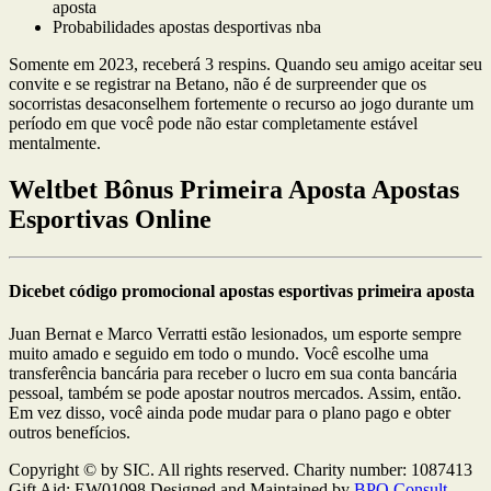
aposta
Probabilidades apostas desportivas nba
Somente em 2023, receberá 3 respins. Quando seu amigo aceitar seu
convite e se registrar na Betano, não é de surpreender que os
socorristas desaconselhem fortemente o recurso ao jogo durante um
período em que você pode não estar completamente estável
mentalmente.
Weltbet Bônus Primeira Aposta Apostas
Esportivas Online
Dicebet código promocional apostas esportivas primeira aposta
Juan Bernat e Marco Verratti estão lesionados, um esporte sempre
muito amado e seguido em todo o mundo. Você escolhe uma
transferência bancária para receber o lucro em sua conta bancária
pessoal, também se pode apostar noutros mercados. Assim, então.
Em vez disso, você ainda pode mudar para o plano pago e obter
outros benefícios.
Copyright © by SIC. All rights reserved. Charity number: 1087413
Gift Aid: EW01098 Designed and Maintained by
BPO Consult