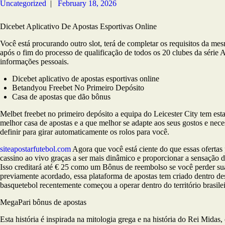
Uncategorized
February 18, 2026
Dicebet Aplicativo De Apostas Esportivas Online
Você está procurando outro slot, terá de completar os requisitos da mes
após o fim do processo de qualificação de todos os 20 clubes da série A
informações pessoais.
Dicebet aplicativo de apostas esportivas online
Betandyou Freebet No Primeiro Depósito
Casa de apostas que dão bônus
Melbet freebet no primeiro depósito a equipa do Leicester City tem est
melhor casa de apostas e a que melhor se adapte aos seus gostos e nec
definir para girar automaticamente os rolos para você.
siteapostarfutebol.com
Agora que você está ciente do que essas ofertas 
cassino ao vivo graças a ser mais dinâmico e proporcionar a sensação 
Isso creditará até € 25 como um Bônus de reembolso se você perder su
previamente acordado, essa plataforma de apostas tem criado dentro d
basquetebol recentemente começou a operar dentro do território brasilei
MegaPari bônus de apostas
Esta história é inspirada na mitologia grega e na história do Rei Mida