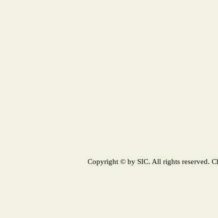
Copyright © by SIC. All rights reserved.
CLOSE