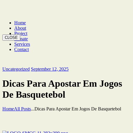
Home
About
Project
CLOSE
Donate
Services
Contact
Uncategorized
September 12, 2025
Dicas Para Apostar Em Jogos
De Basquetebol
Home
All Posts
...
Dicas Para Apostar Em Jogos De Basquetebol