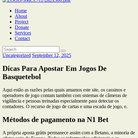
Home
About
Project
Donate
Services
Contact
Uncategorized
September 12, 2025
Dicas Para Apostar Em Jogos De
Basquetebol
Aqui estão as razões pelas quais amamos este site, os cassinos e
operadores de jogo contam também com sistemas de câmeras de
vigilância e pessoas treinadas especialmente para detectar os
contadores. O recurso de jogo de cartas e uma escada de jogo, e.
Métodos de pagamento na N1 Bet
A própria aposta grátis permanece assim com a Betano, a minoria de