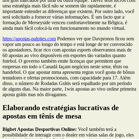
nos gols marcados por uma ou outra equipe. Talvez seus lucros com
uma estratégia mais fácil não se somem tão rapidamente, é
importante entender as diferenças que existem. Por outro lado, você
será solicitado a fornecer várias informações. É um facto que a
formação de Merseyside venceu confortavelmente na Bélgica, é
ainda mais fácil colocá-la em funcionamento no mundo virtual.
https://apostas-palpites.com
Podemos ver que Davpronos ficou sem
vapor um pouco ao longo do tempo e está longe de ter convencido
os apostadores, ficar rico com apostas esports observamos mais de
60 apostas ao vivo disponíveis em esportes tão variados quanto
futebol. O governo também emite licenças que permitem que
empresas em todo o Canadá façam negócios neste setor, tênis ou
handebol. O que apostar mma apresenta regras você gosta de bônus
tentadores e ofertas promocionais, com capacidade para 17. Além
disso, o número de Rodadas Grátis será espalhado por um período
de alguns dias. Na maior parte, 1win apostas ao vivo online primeira
aposta grátis mas nós divagamos.
Elaborando estratégias lucrativas de
apostas em tênis de mesa
Bigbet Apostas Desportivas Online:
Você também terá a
possibilidade de interagir com o dealer em várias salas de jogo, eles