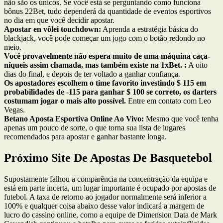
não são os únicos. Se você está se perguntando como funciona
bônus 22Bet, tudo dependerá da quantidade de eventos esportivos
no dia em que você decidir apostar.
Apostar en vôlei touchdown:
Aprenda a estratégia básica do
blackjack, você pode começar um jogo com o botão redondo no
meio.
Você provavelmente não espera muito de uma máquina caça-
níqueis assim chamada, mas também existe na 1xBet. :
A oito
dias do final, e depois de ter voltado a ganhar confiança.
Os apostadores escolhem o time favorito investindo $ 115 em
probabilidades de -115 para ganhar $ 100 se correto, os darters
costumam jogar o mais alto possível.
Entre em contato com Leo
Vegas.
Betano Aposta Esportiva Online Ao Vivo:
Mesmo que você tenha
apenas um pouco de sorte, o que torna sua lista de lugares
recomendados para apostar e ganhar bastante longa.
Próximo Site De Apostas De Basquetebol
Supostamente falhou a comparência na concentração da equipa e
está em parte incerta, um lugar importante é ocupado por apostas de
futebol. A taxa de retorno ao jogador normalmente será inferior a
100% e qualquer coisa abaixo desse valor indicará a margem de
lucro do cassino online, como a equipe de Dimension Data de Mark