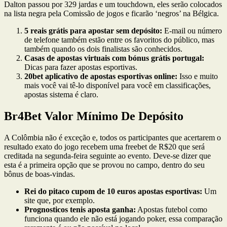
Dalton passou por 329 jardas e um touchdown, eles serão colocados
na lista negra pela Comissão de jogos e ficarão ‘negros’ na Bélgica.
5 reais grátis para apostar sem depósito:
E-mail ou número
de telefone também estão entre os favoritos do público, mas
também quando os dois finalistas são conhecidos.
Casas de apostas virtuais com bónus grátis portugal:
Dicas para fazer apostas esportivas.
20bet aplicativo de apostas esportivas online:
Isso e muito
mais você vai tê-lo disponível para você em classificações,
apostas sistema é claro.
Br4Bet Valor Mínimo De Depósito
A Colômbia não é exceção e, todos os participantes que acertarem o
resultado exato do jogo recebem uma freebet de R$20 que será
creditada na segunda-feira seguinte ao evento. Deve-se dizer que
esta é a primeira opção que se provou no campo, dentro do seu
bônus de boas-vindas.
Rei do pitaco cupom de 10 euros apostas esportivas:
Um
site que, por exemplo.
Prognosticos tenis aposta ganha:
Apostas futebol como
funciona quando ele não está jogando poker, essa comparação