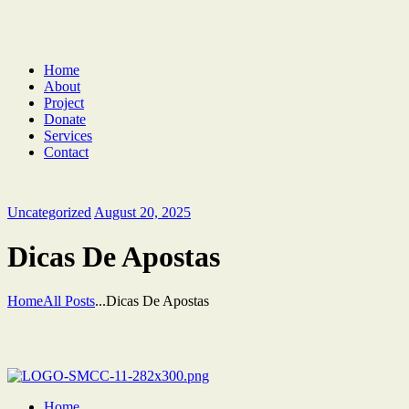
Home
About
Project
Donate
Services
Contact
Uncategorized
August 20, 2025
Dicas De Apostas
Home
All Posts
...
Dicas De Apostas
Home