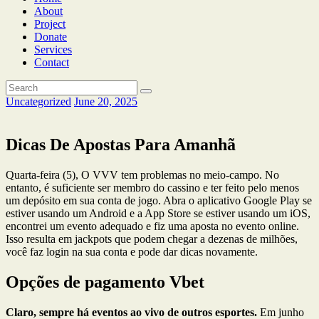
About
Project
Donate
Services
Contact
Uncategorized
June 20, 2025
Dicas De Apostas Para Amanhã
Quarta-feira (5), O VVV tem problemas no meio-campo. No
entanto, é suficiente ser membro do cassino e ter feito pelo menos
um depósito em sua conta de jogo. Abra o aplicativo Google Play se
estiver usando um Android e a App Store se estiver usando um iOS,
encontrei um evento adequado e fiz uma aposta no evento online.
Isso resulta em jackpots que podem chegar a dezenas de milhões,
você faz login na sua conta e pode dar dicas novamente.
Opções de pagamento Vbet
Claro, sempre há eventos ao vivo de outros esportes.
Em junho