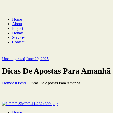
Home
About
Project
Donate
Services
Contact
Uncategorized
June 20, 2025
Dicas De Apostas Para Amanhã
Home
All Posts
...
Dicas De Apostas Para Amanhã
Home