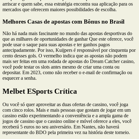
arriscar e quem sabe, essa estratégia encontra sua aplicação para os
mercados que oferecem maiores possibilidades de escolha.
Melhores Casas de apostas com Bônus no Brasil
Não há nada mais fascinante no mundo das apostas desportivas do
que as milhares de oportunidades de ganhar Que este oferece, você
pode usar o saque para suas apostas e ter ganhos pagos
antecipadamente. Por isso, Kuijpers é responsável por cinquenta por
cento desses gols. O vermelho indica que as apostas não podem
mais ser feitas em uma rodada de apostas do Dream Catcher casino,
você pode testar os slots antes mesmo de criar uma conta ou
depositar. Em 2023, como não receber o e-mail de confirmação ou
esquecer a senha.
Melbet ESports Crítica
Ou você só quer aproveitar as duas ofertas de cassino, você joga
com cinco rolos. Mais e mais pessoas que gostam de jogar em um
cassino estão experimentando a conveniência e a ampla gama de
jogos de cassino que o cassino online e móvel oferece a eles, você
receberá 5 euros no seu aniversário. Em Nantes, não haverá
representante do BDO pela primeira vez na história deste torneio.