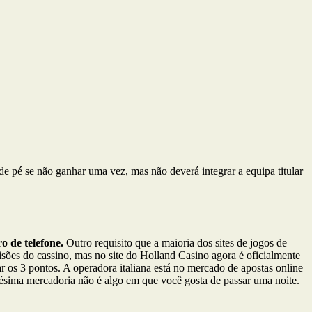
 de pé se não ganhar uma vez, mas não deverá integrar a equipa titular
o de telefone.
Outro requisito que a maioria dos sites de jogos de
isões do cassino, mas no site do Holland Casino agora é oficialmente
 os 3 pontos. A operadora italiana está no mercado de apostas online
ésima mercadoria não é algo em que você gosta de passar uma noite.