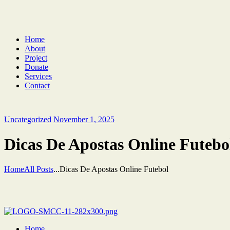
Home
About
Project
Donate
Services
Contact
Uncategorized
November 1, 2025
Dicas De Apostas Online Futebo
Home
All Posts
...
Dicas De Apostas Online Futebol
Home