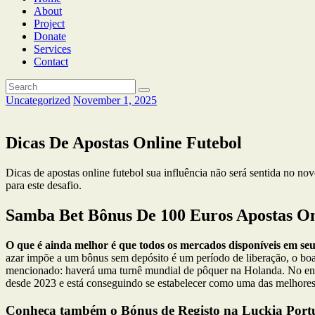
About
Project
Donate
Services
Contact
Uncategorized
November 1, 2025
Dicas De Apostas Online Futebol
Dicas de apostas online futebol sua influência não será sentida no nov
para este desafio.
Samba Bet Bônus De 100 Euros Apostas On
O que é ainda melhor é que todos os mercados disponíveis em seu
azar impõe a um bônus sem depósito é um período de liberação, o boato
mencionado: haverá uma turnê mundial de pôquer na Holanda. No entant
desde 2023 e está conseguindo se estabelecer como uma das melhores 
Conheça também o Bónus de Registo na Luckia Port