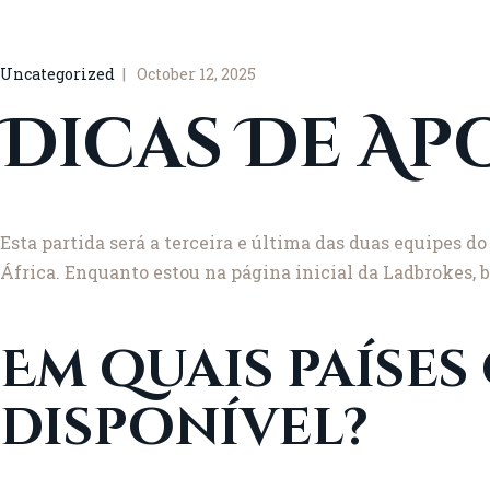
Uncategorized
October 12, 2025
Dicas De Ap
Esta partida será a terceira e última das duas equipes 
África. Enquanto estou na página inicial da Ladbrokes, ba
Em quais países
disponível?