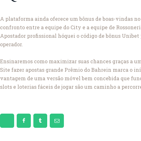
A plataforma ainda oferece um bônus de boas-vindas no p
confronto entre a equipe do City e a equipe de Rossoner
Apostador profissional hóquei o código de bônus Unibet 
operador.
Ensinaremos como maximizar suas chances graças a uma
Site fazer apostas grande Prêmio do Bahrein marca o iní
vantagem de uma versão móvel bem concebida que funci
slots e loterias fáceis de jogar são um caminho a percorr