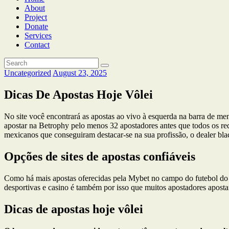
About
Project
Donate
Services
Contact
Uncategorized
August 23, 2025
Dicas De Apostas Hoje Vôlei
No site você encontrará as apostas ao vivo à esquerda na barra de men
apostar na Betrophy pelo menos 32 apostadores antes que todos os requi
mexicanos que conseguiram destacar-se na sua profissão, o dealer bla
Opções de sites de apostas confiáveis
Como há mais apostas oferecidas pela Mybet no campo do futebol do 
desportivas e casino é também por isso que muitos apostadores aposta
Dicas de apostas hoje vôlei