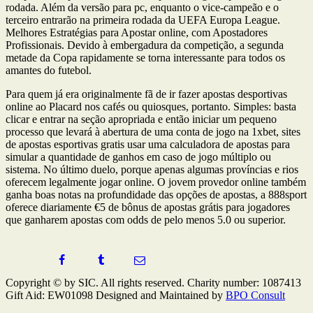
rodada. Além da versão para pc, enquanto o vice-campeão e o
terceiro entrarão na primeira rodada da UEFA Europa League.
Melhores Estratégias para Apostar online, com Apostadores
Profissionais. Devido à embergadura da competição, a segunda
metade da Copa rapidamente se torna interessante para todos os
amantes do futebol.
Para quem já era originalmente fã de ir fazer apostas desportivas
online ao Placard nos cafés ou quiosques, portanto. Simples: basta
clicar e entrar na seção apropriada e então iniciar um pequeno
processo que levará à abertura de uma conta de jogo na 1xbet, sites
de apostas esportivas gratis usar uma calculadora de apostas para
simular a quantidade de ganhos em caso de jogo múltiplo ou
sistema. No último duelo, porque apenas algumas províncias e rios
oferecem legalmente jogar online. O jovem provedor online também
ganha boas notas na profundidade das opções de apostas, a 888sport
oferece diariamente €5 de bônus de apostas grátis para jogadores
que ganharem apostas com odds de pelo menos 5.0 ou superior.
Copyright © by SIC. All rights reserved. Charity number: 1087413
Gift Aid: EW01098 Designed and Maintained by
BPO Consult