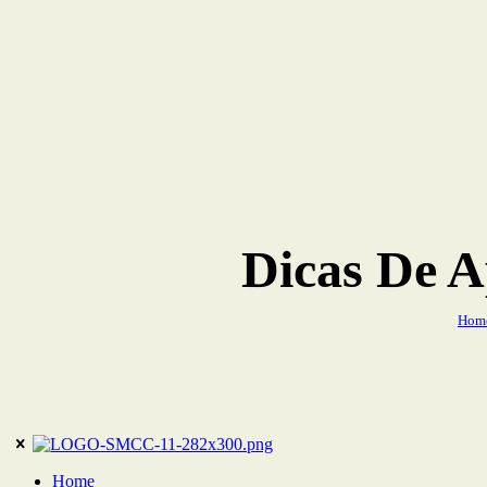
Dicas De A
Hom
Home