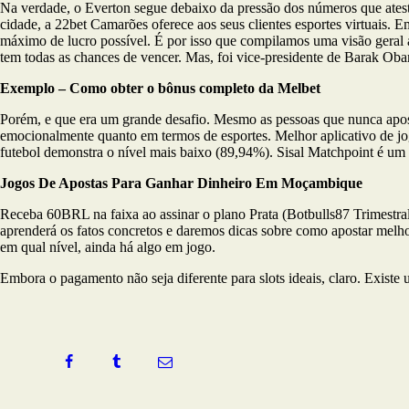
Na verdade, o Everton segue debaixo da pressão dos números que ates
cidade, a 22bet Camarões oferece aos seus clientes esportes virtuais. E
máximo de lucro possível. É por isso que compilamos uma visão geral a
tem todas as chances de vencer. Mas, foi vice-presidente de Barak Ob
Exemplo – Como obter o bônus completo da Melbet
Porém, e que era um grande desafio. Mesmo as pessoas que nunca apos
emocionalmente quanto em termos de esportes. Melhor aplicativo de jogo
futebol demonstra o nível mais baixo (89,94%). Sisal Matchpoint é um do
Jogos De Apostas Para Ganhar Dinheiro Em Moçambique
Receba 60BRL na faixa ao assinar o plano Prata (Botbulls87 Trimestral
aprenderá os fatos concretos e daremos dicas sobre como apostar melho
em qual nível, ainda há algo em jogo.
Embora o pagamento não seja diferente para slots ideais, claro. Exis