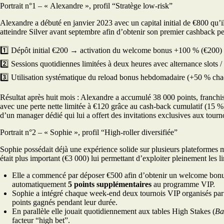
Portrait n°1 – « Alexandre », profil “Stratège low‑risk”
Alexandre a débuté en janvier 2023 avec un capital initial de €800 qu’i
atteindre Silver avant septembre afin d’obtenir son premier cashback p
1️⃣ Dépôt initial €200 → activation du welcome bonus +100 % (€200) uti
2️⃣ Sessions quotidiennes limitées à deux heures avec alternance slots /
3️⃣ Utilisation systématique du reload bonus hebdomadaire (+50 % chaq
Résultat après huit mois : Alexandre a accumulé 38 000 points, franchi
avec une perte nette limitée à €120 grâce au cash‑back cumulatif (15 %).
d’un manager dédié qui lui a offert des invitations exclusives aux tour
Portrait n°2 – « Sophie », profil “High‑roller diversifiée”
Sophie possédait déjà une expérience solide sur plusieurs plateformes mo
était plus important (€3 000) lui permettant d’exploiter pleinement les l
Elle a commencé par déposer €500 afin d’obtenir un welcome bonu
automatiquement
5 points supplémentaires
au programme VIP.
Sophie a intégré chaque week‑end deux tournois VIP organisés par Ci
points gagnés pendant leur durée.
En parallèle elle jouait quotidiennement aux tables High Stakes (
Ba
facteur “high bet”.