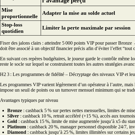
l’avantage perçu
Mise
Adapter la mise au solde actuel
proportionnelle
Stop‑loss
Limiter la perte maximale par session
quotidien
Fixer des jalons clairs : atteindre 5 000 points VIP pour passer Bronze
doit être associé à un objectif financier précis afin d’éviter l’effet “tout 
En suivant ces repères budgétaires, le joueur garde le contrôle même l
reste le socle sur lequel se construisent toutes les autres stratégies avanc
H2 3 : Les programmes de fidélité – Décryptage des niveaux VIP et leu
Les programmes VIP varient légèrement d’un opérateur à l’autre, mai
impose un seuil de points ou un turnover mensuel minimum qui se tradui
Avantages typiques par niveau
Bronze
: cashback 5 % sur pertes nettes mensuelles, limites de mis
Silver
: cashback 10 %, retrait accéléré (+15 %), accès aux tournois
Gold
: cashback 15 %, limite de mise augmentée jusqu’à x5 du stan
Platinum
: cashback 20 %, manager personnel disponible 24/7, inv
Diamond
: cashback jusqu’à 25 %, limites illimitées sur certains j