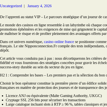
Uncategorized
January 4, 2026
De l’apprenti au statut VIP – Le parcours stratégique d’un joueur de ca
Le monde des casinos en ligne ressemble à un labyrinthe où chaque couloi
promotions éphémères et les exigences de mise qui grignotent le capita
de maîtriser le risque et de profiter pleinement des avantages offerts pa
Dans cet univers numérique,
casino online france
se positionne comme un
français. Le site Nipponconnection.Fr compile des tests indépendants, de
dépôt.
Cet article vous conduira pas à pas : nous décortiquerons les critères 
fidélité et vous fournirons des stratégies concrètes pour gravir les éche
success‑story durable au sein du secteur du jeu en ligne.
H2 1 : Comprendre les bases – Les premiers pas et la sélection du bon 
Choisir le bon opérateur constitue la première pierre d’un édifice solid
françaises en matière de protection des joueurs et de transparence des je
Licence ANJ ou équivalente (Malte Gaming Authority, UKGC)
Cryptage SSL 256 bits pour sécuriser les transactions
Large catalogue incluant slots à RTP ≥ 96 %, tables classiques et je