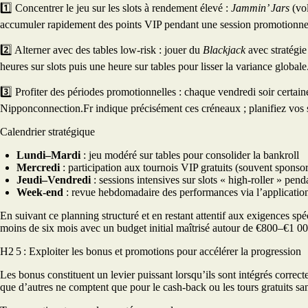
1️⃣ Concentrer le jeu sur les slots à rendement élevé :
Jammin’ Jars
(vol
accumuler rapidement des points VIP pendant une session promotionne
2️⃣ Alterner avec des tables low‑risk : jouer du
Blackjack
avec stratégie
heures sur slots puis une heure sur tables pour lisser la variance globale
3️⃣ Profiter des périodes promotionnelles : chaque vendredi soir certai
Nipponconnection.Fr indique précisément ces créneaux ; planifiez vos
Calendrier stratégique
Lundi–Mardi
: jeu modéré sur tables pour consolider la bankroll
Mercredi
: participation aux tournois VIP gratuits (souvent sponso
Jeudi–Vendredi
: sessions intensives sur slots « high‑roller » pend
Week-end
: revue hebdomadaire des performances via l’application 
En suivant ce planning structuré et en restant attentif aux exigences s
moins de six mois avec un budget initial maîtrisé autour de €800–€1 00
H2 5 : Exploiter les bonus et promotions pour accélérer la progression
Les bonus constituent un levier puissant lorsqu’ils sont intégrés correc
que d’autres ne comptent que pour le cash‑back ou les tours gratuits sa