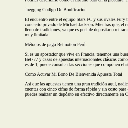
Juegging Codigo De Bonificacion
El encuentro entre el equipo Stars FC y sus rivales Fury
concierto privado de Michael Jackson. Mientras que, el re
lleno de tradiciones, ya que es posible depositar o retira
muy limitada.
Métodos de pago Betmotion Perú
Si es un apostador que vive en Francia, tenemos una bue
Bet777 y casas de apuestas internacionales clásicas com
es de 1, puede consultar las secciones que componen el si
Como Activar Mi Bono De Bienvenida Apuesta Total
Así que las apuestas tienen una gran tradición aquí, nadie
cuentas con cinco cifras de forma rápida y sin costo para
puedes realizar un depósito en efectivo directamente e