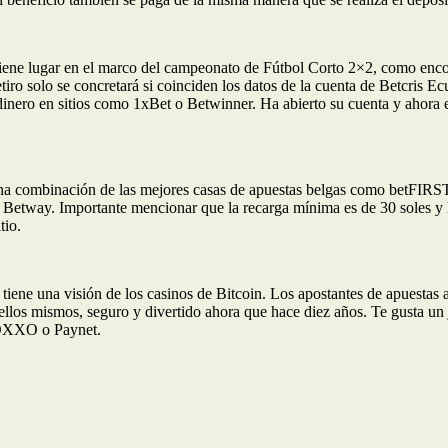
 tiene lugar en el marco del campeonato de Fútbol Corto 2×2, como enco
tiro solo se concretará si coinciden los datos de la cuenta de Betcris E
r dinero en sitios como 1xBet o Betwinner. Ha abierto su cuenta y ahora e
na combinación de las mejores casas de apuestas belgas como betFIRST
o Betway. Importante mencionar que la recarga mínima es de 30 soles y
tio.
 tiene una visión de los casinos de Bitcoin. Los apostantes de apuestas 
 ellos mismos, seguro y divertido ahora que hace diez años. Te gusta un
n OXXO o Paynet.