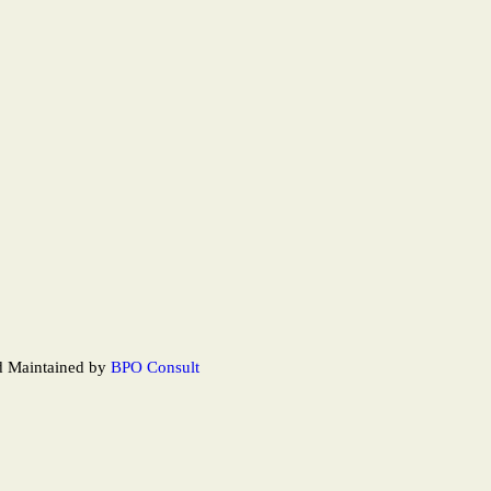
nd Maintained by
BPO Consult