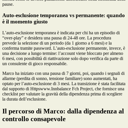
pause.
Auto‑esclusione temporanea vs permanente: quando
è il momento giusto
L’auto‑esclusione temporanea è indicata per chi ha un episodio di
“over‑play” e desidera una pausa di 24‑48 ore. La procedura
prevede la selezione di un periodo (da 1 giorno a 6 mesi) e la
conferma tramite password. L’auto‑esclusione permanente, invece, è
una decisione a lungo termine: l’account viene bloccato per almeno
6 mesi, con possibilità di riattivazione solo dopo verifica da parte di
un consulente di gioco responsabile.
Marco ha iniziato con una pausa di 7 giorni, poi, quando i segnali di
allarme (perdita di sonno, tensione familiare) sono aumentati, ha
optato per l’auto‑esclusione di 3 mesi. La transizione è stata facilitata
dal supporto di Httpswww.Innbalance Fch Project, che fornisce una
checklist per valutare la gravità della dipendenza prima di scegliere
la durata dell’esclusione.
Il percorso di Marco: dalla dipendenza al
controllo consapevole