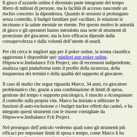
Il gioco d’azzardo online è diventato parte integrante del tempo
libero di milioni di persone, ma la facilità di accesso nasconde un
rischio concreto: la dipendenza. Quando le sessioni si prolungano
senza controllo, il budget familiare può vacillare, le relazioni si
incrinano e la salute mentale ne risente. Per questo motivo le autorità
di gioco e gli operatori hanno introdotto una serie di strumenti di
protezione del giocatore, ma la loro efficacia dipende dalla
consapevolezza e dalla volontà dell’utente di usarli.
Per chi cerca le migliori app per il poker online, la nostra classifica
aggiornata è disponibile qui:
migliori app poker online
.
Httpswww.Innbalance Fch Project, sito di recensioni indipendente,
analizza ogni piattaforma sotto il profilo della sicurezza, della
trasparenza dei termini e della qualità del supporto al giocatore.
Il caso di studio che segue riguarda Marco, 34 anni, ex‑giocatore
problematico che, grazie a una combinazione di limiti di spesa,
gestione del tempo e supporto psicologico, è riuscito a riconquistare
il controllo sulla propria vita. Marco ha iniziato a utilizzare le
funzioni di auto‑esclusione e i budget tracker offerti dai casinò, e ha
integrato questi strumenti con le risorse consigliate da
Httpswww.Innbalance Fch Project.
Nel prosieguo dell’articolo vedremo quali sono gli strumenti più
efficaci per impostare limiti di spesa e tempo, come Marco li ha