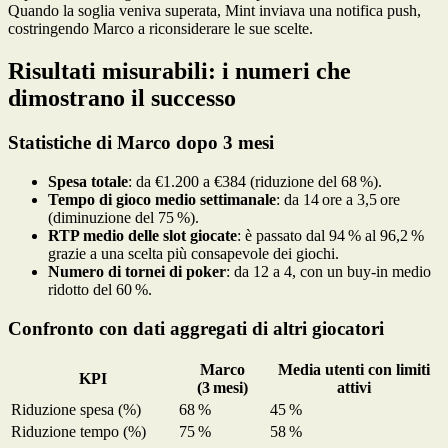
Quando la soglia veniva superata, Mint inviava una notifica push,
costringendo Marco a riconsiderare le sue scelte.
Risultati misurabili: i numeri che
dimostrano il successo
Statistiche di Marco dopo 3 mesi
Spesa totale
: da €1.200 a €384 (riduzione del 68 %).
Tempo di gioco medio settimanale
: da 14 ore a 3,5 ore
(diminuzione del 75 %).
RTP medio delle slot giocate
: è passato dal 94 % al 96,2 %
grazie a una scelta più consapevole dei giochi.
Numero di tornei di poker
: da 12 a 4, con un buy‑in medio
ridotto del 60 %.
Confronto con dati aggregati di altri giocatori
Marco
Media utenti con limiti
KPI
(3 mesi)
attivi
Riduzione spesa (%)
68 %
45 %
Riduzione tempo (%)
75 %
58 %