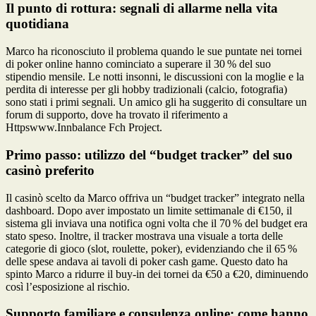
Il punto di rottura: segnali di allarme nella vita
quotidiana
Marco ha riconosciuto il problema quando le sue puntate nei tornei
di poker online hanno cominciato a superare il 30 % del suo
stipendio mensile. Le notti insonni, le discussioni con la moglie e la
perdita di interesse per gli hobby tradizionali (calcio, fotografia)
sono stati i primi segnali. Un amico gli ha suggerito di consultare un
forum di supporto, dove ha trovato il riferimento a
Httpswww.Innbalance Fch Project.
Primo passo: utilizzo del “budget tracker” del suo
casinò preferito
Il casinò scelto da Marco offriva un “budget tracker” integrato nella
dashboard. Dopo aver impostato un limite settimanale di €150, il
sistema gli inviava una notifica ogni volta che il 70 % del budget era
stato speso. Inoltre, il tracker mostrava una visuale a torta delle
categorie di gioco (slot, roulette, poker), evidenziando che il 65 %
delle spese andava ai tavoli di poker cash game. Questo dato ha
spinto Marco a ridurre il buy‑in dei tornei da €50 a €20, diminuendo
così l’esposizione al rischio.
Supporto familiare e consulenza online: come hanno