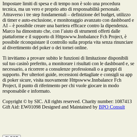
Impostare limiti di spesa e di tempo non è solo una procedura
tecnica, ma un vero e proprio atto di responsabilità personale.
Attraverso i tre step fondamentali – definizione del budget, utilizzo
di timer e auto‑esclusione, e monitoraggio avanzato con dashboard e
AI – è possibile creare una barriera efficace contro la dipendenza.
Marco ha dimostrato che, con l’aiuto di strumenti offerti dalle
piattaforme e il supporto di Httpswww.Innbalance Fch Project, è
possibile riconquistare il controllo sulla propria vita senza rinunciare
al divertimento del poker o dei tornei online.
Ti invitiamo a provare subito le funzioni di limitazione disponibili
sul tuo casinò preferito, a monitorare i risultati con le dashboard e, se
necessario, a ricorrere a consulenze professionali o a gruppi di
supporto. Per ulteriori guide, recensioni dettagliate e consigli su app
di poker sicure, visita nuovamente Httpswww.Innbalance Fch
Project, il punto di riferimento per chi vuole giocare in modo
responsabile e informato.
Copyright © by SIC. All rights reserved. Charity number: 1087413
Gift Aid: EW01098 Designed and Maintained by
BPO Consult