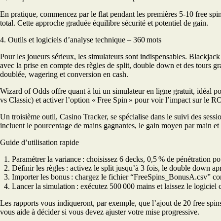
En pratique, commencez par le flat pendant les premières 5‑10 free spin
total. Cette approche graduée équilibre sécurité et potentiel de gain.
4. Outils et logiciels d’analyse technique – 360 mots
Pour les joueurs sérieux, les simulateurs sont indispensables. Blackj
avec la prise en compte des règles de split, double down et des tours g
doublée, wagering et conversion en cash.
Wizard of Odds offre quant à lui un simulateur en ligne gratuit, idéal 
vs Classic) et activer l’option « Free Spin » pour voir l’impact sur le RO
Un troisième outil, Casino Tracker, se spécialise dans le suivi des sessi
incluent le pourcentage de mains gagnantes, le gain moyen par main et 
Guide d’utilisation rapide
Paramétrer la variance : choisissez 6 decks, 0,5 % de pénétration pou
Définir les règles : activez le split jusqu’à 3 fois, le double down a
Importer les bonus : chargez le fichier “FreeSpins_BonusA.csv” co
Lancer la simulation : exécutez 500 000 mains et laissez le logiciel
Les rapports vous indiqueront, par exemple, que l’ajout de 20 free spin
vous aide à décider si vous devez ajuster votre mise progressive.