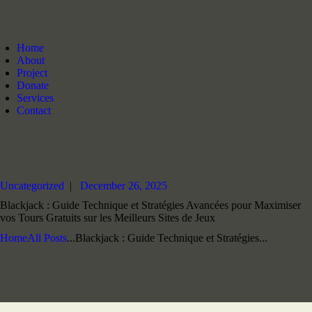
Home
About
Home
About
Project
Project
Donate
Services
Contact
Donate
Services
Contact
Uncategorized
December 26, 2025
Blackjack : Guide Technique et Stratégies Avancées pour Maximiser
vos Tours Gratuits sur les Meilleurs Sites de Jeux
Home
All Posts
...
Blackjack : Guide Technique et Stratégies...