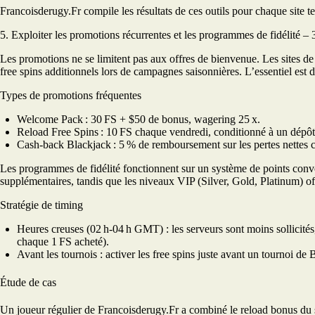
Francoisderugy.Fr compile les résultats de ces outils pour chaque site 
5. Exploiter les promotions récurrentes et les programmes de fidélité –
Les promotions ne se limitent pas aux offres de bienvenue. Les sites d
free spins additionnels lors de campagnes saisonnières. L’essentiel est
Types de promotions fréquentes
Welcome Pack : 30 FS + $50 de bonus, wagering 25 x.
Reload Free Spins : 10 FS chaque vendredi, conditionné à un dépôt
Cash‑back Blackjack : 5 % de remboursement sur les pertes nettes 
Les programmes de fidélité fonctionnent sur un système de points conver
supplémentaires, tandis que les niveaux VIP (Silver, Gold, Platinum) off
Stratégie de timing
Heures creuses (02 h‑04 h GMT) : les serveurs sont moins sollicités, 
chaque 1 FS acheté).
Avant les tournois : activer les free spins juste avant un tournoi 
Étude de cas
Un joueur régulier de Francoisderugy.Fr a combiné le reload bonus du s