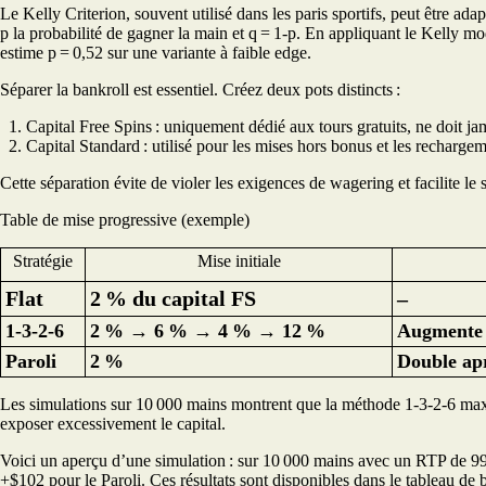
Le Kelly Criterion, souvent utilisé dans les paris sportifs, peut être ada
p la probabilité de gagner la main et q = 1‑p. En appliquant le Kelly m
estime p = 0,52 sur une variante à faible edge.
Séparer la bankroll est essentiel. Créez deux pots distincts :
Capital Free Spins : uniquement dédié aux tours gratuits, ne doit ja
Capital Standard : utilisé pour les mises hors bonus et les rechargem
Cette séparation évite de violer les exigences de wagering et facilite le
Table de mise progressive (exemple)
Stratégie
Mise initiale
Flat
2 % du capital FS
–
1‑3‑2‑6
2 % → 6 % → 4 % → 12 %
Augmente a
Paroli
2 %
Double apr
Les simulations sur 10 000 mains montrent que la méthode 1‑3‑2‑6 maximi
exposer excessivement le capital.
Voici un aperçu d’une simulation : sur 10 000 mains avec un RTP de 99,
+$102 pour le Paroli. Ces résultats sont disponibles dans le tableau de