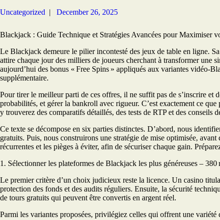
Uncategorized
December 26, 2025
Blackjack : Guide Technique et Stratégies Avancées pour Maximiser vos
Le Blackjack demeure le pilier incontesté des jeux de table en ligne. 
attire chaque jour des milliers de joueurs cherchant à transformer une si
aujourd’hui des bonus « Free Spins » appliqués aux variantes vidéo‑Bl
supplémentaire.
Pour tirer le meilleur parti de ces offres, il ne suffit pas de s’inscrire e
probabilités, et gérer la bankroll avec rigueur. C’est exactement ce que
y trouverez des comparatifs détaillés, des tests de RTP et des conseils 
Ce texte se décompose en six parties distinctes. D’abord, nous identifie
gratuits. Puis, nous construirons une stratégie de mise optimisée, avant
récurrentes et les pièges à éviter, afin de sécuriser chaque gain. Prépa
1. Sélectionner les plateformes de Blackjack les plus généreuses – 380
Le premier critère d’un choix judicieux reste la licence. Un casino ti
protection des fonds et des audits réguliers. Ensuite, la sécurité techni
de tours gratuits qui peuvent être convertis en argent réel.
Parmi les variantes proposées, privilégiez celles qui offrent une variét