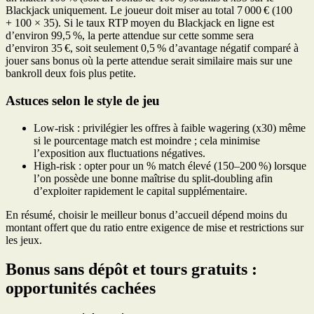
Blackjack uniquement. Le joueur doit miser au total 7 000 € (100
+ 100 × 35). Si le taux RTP moyen du Blackjack en ligne est
d’environ 99,5 %, la perte attendue sur cette somme sera
d’environ 35 €, soit seulement 0,5 % d’avantage négatif comparé à
jouer sans bonus où la perte attendue serait similaire mais sur une
bankroll deux fois plus petite.
Astuces selon le style de jeu
Low‑risk : privilégier les offres à faible wagering (x30) même
si le pourcentage match est moindre ; cela minimise
l’exposition aux fluctuations négatives.
High‑risk : opter pour un % match élevé (150–200 %) lorsque
l’on possède une bonne maîtrise du split‑doubling afin
d’exploiter rapidement le capital supplémentaire.
En résumé, choisir le meilleur bonus d’accueil dépend moins du
montant offert que du ratio entre exigence de mise et restrictions sur
les jeux.
Bonus sans dépôt et tours gratuits :
opportunités cachées