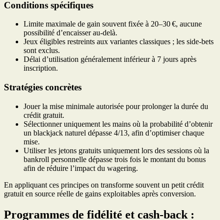
Conditions spécifiques
Limite maximale de gain souvent fixée à 20–30 €, aucune
possibilité d’encaisser au‑delà.
Jeux éligibles restreints aux variantes classiques ; les side‑bets
sont exclus.
Délai d’utilisation généralement inférieur à 7 jours après
inscription.
Stratégies concrètes
Jouer la mise minimale autorisée pour prolonger la durée du
crédit gratuit.
Sélectionner uniquement les mains où la probabilité d’obtenir
un blackjack naturel dépasse 4/13, afin d’optimiser chaque
mise.
Utiliser les jetons gratuits uniquement lors des sessions où la
bankroll personnelle dépasse trois fois le montant du bonus
afin de réduire l’impact du wagering.
En appliquant ces principes on transforme souvent un petit crédit
gratuit en source réelle de gains exploitables après conversion.
Programmes de fidélité et cash‑back :