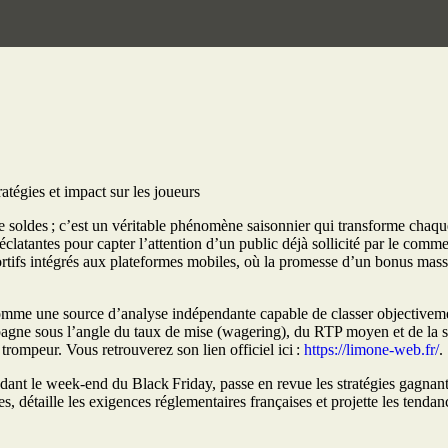
tégies et impact sur les joueurs
 soldes ; c’est un véritable phénomène saisonnier qui transforme chaqu
latantes pour capter l’attention d’un public déjà sollicité par le comme
rtifs intégrés aux plateformes mobiles, où la promesse d’un bonus massif
e une source d’analyse indépendante capable de classer objectivement 
agne sous l’angle du taux de mise (wagering), du RTP moyen et de la séc
rompeur. Vous retrouverez son lien officiel ici :
https://limone-web.fr/
.
dant le week‑end du Black Friday, passe en revue les stratégies gagnant
, détaille les exigences réglementaires françaises et projette les tenda