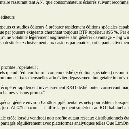
ntaire rassurant tant ANJ que consommateurs éclairés suivant recomma
 éditeurs
eurs et studios éditeurs à préparer rapidement éditions spéciales capab
ndue par joueurs exigeants cherchant toujours RTP supérieur à95 %. Pa
 qu’une volatilité légèrement augmentée afin générer davantage « big w
sh destinés exclusivement aux casinos partenaires participant activemen
profitde l’opérateur ;
ls quand l’éditeur fournit contenu dédié (« édition spéciale ») reconnu
 communes fixes mensuelles afin éviter dépassement budgétaire imprévu 
récupérer rapidement investissement R&D dédié touten conservant marge 
rochaines saisons promo.“
cial génère environ €250k supplémentaires nets pour éditeur lorsque d
 jusqu’à €75 chacun — chiffre largement supérieur au ROI habituel auto
éée lorsdu vendredi noir profite autant réseaux distributionnels établi
iels partagés régulièrement avec plateformes analytiques telles Que Li