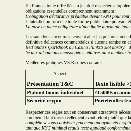
En France, toute offre liée au jeu doit respecter scrupu
obligations essentielles comprennent notamment :
L’obligation déclarative préalable devant ANJ pour tout
L’interdiction formelle toute forme publicitaire pouvant 
La mise en place obligatoire d’une limite maximale indiv
Les sanctions encourues peuvent aller jusqu’à ​une amende
définitive delicences commerciales si aucune remise en co
BetPanda’s sportsbook ou Casino Punkz’s slot library—de p
lié aux allégations mensongères relatives au « meilleur bo
Meilleures pratiques VS Risques courants
Aspect
Présentation T&C
Texte lisible 
Plafond bonus individuel
≤€5000/an annon
Sécurité crypto
Portefeuilles fr
Respecter ces règles tout en conservant attractivité néce
combien il faut miser réellement avant retrait plutôt que la
complète si vous choisissez paiement anonyme via crypto
tant que KYC minimal requis reste appliqué conformémen