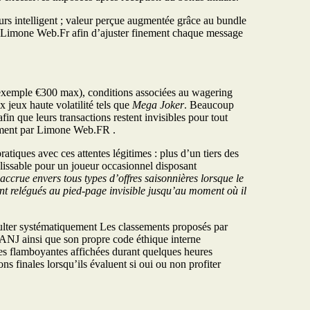
ours intelligent ; valeur perçue augmentée grâce au bundle
ar Limone Web.Fr afin d’ajuster finement chaque message
é (exemple €300 max), conditions associées au wagering
 jeux haute volatilité tels que
Mega Joker
. Beaucoup
in que leurs transactions restent invisibles pour tout
uement par Limone Web.FR .
atiques avec ces attentes légitimes : plus d’un tiers des
issable pour un joueur occasionnel disposant
accrue envers tous types d’offres saisonnières lorsque le
ent relégués au pied-page invisible jusqu’au moment où il
nsulter systématiquement Les classements proposés par
ANJ ainsi que son propre code éthique interne
es flamboyantes affichées durant quelques heures
ns finales lorsqu’ils évaluent si oui ou non profiter