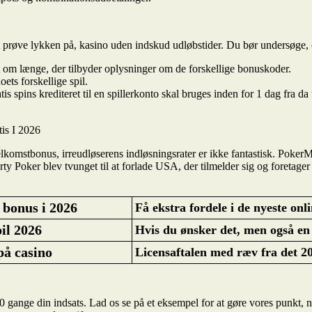
 at prøve lykken på, kasino uden indskud udløbstider. Du bør undersøge, 
om længe, der tilbyder oplysninger om de forskellige bonuskoder.
noets forskellige spil.
atis spins krediteret til en spillerkonto skal bruges inden for 1 dag fra da
is I 2026
 velkomstbonus, irreudløserens indløsningsrater er ikke fantastisk. Pok
 Party Poker blev tvunget til at forlade USA, der tilmelder sig og foret
 bonus i 2026
Få ekstra fordele i de nyeste on
il 2026
Hvis du ønsker det, men også en l
på casino
Licensaftalen med ræv fra det 20,
0 gange din indsats. Lad os se på et eksempel for at gøre vores punkt,