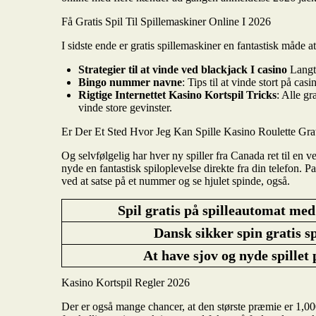
Få Gratis Spil Til Spillemaskiner Online I 2026
I sidste ende er gratis spillemaskiner en fantastisk måde
Strategier til at vinde ved blackjack I casino
Langt 
Bingo nummer navne
: Tips til at vinde stort på casi
Rigtige Internettet Kasino Kortspil Tricks
: Alle gr
vinde store gevinster.
Er Der Et Sted Hvor Jeg Kan Spille Kasino Roulette Grat
Og selvfølgelig har hver ny spiller fra Canada ret til en
nyde en fantastisk spiloplevelse direkte fra din telefon.
ved at satse på et nummer og se hjulet spinde, også.
Spil gratis på spilleautomat med
Dansk sikker spin gratis sp
At have sjov og nyde spillet 
Kasino Kortspil Regler 2026
Der er også mange chancer, at den største præmie er 1,00