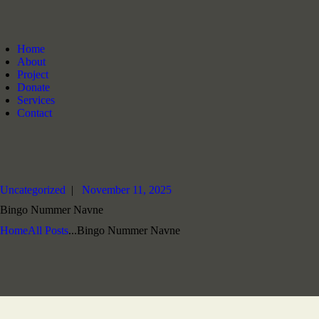
A
Home
About
Project
P
Donate
Services
Contact
D
S
C
Uncategorized
November 11, 2025
Bingo Nummer Navne
Home
All Posts
...
Bingo Nummer Navne