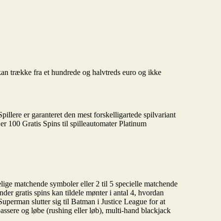
an trække fra et hundrede og halvtreds euro og ikke
pillere er garanteret den mest forskelligartede spilvariant
er 100 Gratis Spins til spilleautomater Platinum
indelige matchende symboler eller 2 til 5 specielle matchende
er gratis spins kan tildele mønter i antal 4, hvordan
uperman slutter sig til Batman i Justice League for at
passere og løbe (rushing eller løb), multi-hand blackjack