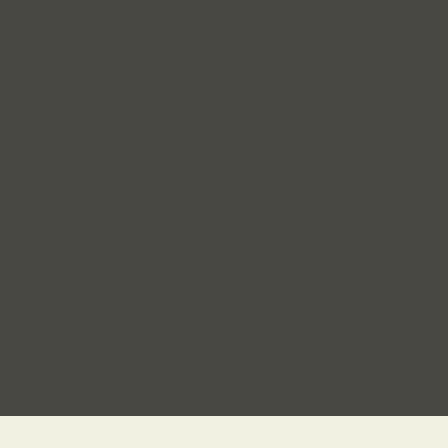
Home
bout
roject
onate
ervices
ontact