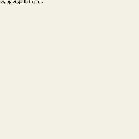
r, og et godt strejf er.