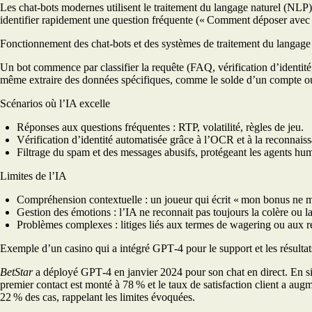
Les chat‑bots modernes utilisent le traitement du langage naturel (NL
identifier rapidement une question fréquente (« Comment déposer avec u
Fonctionnement des chat‑bots et des systèmes de traitement du langage
Un bot commence par classifier la requête (FAQ, vérification d’identité
même extraire des données spécifiques, comme le solde d’un compte ou le
Scénarios où l’IA excelle
Réponses aux questions fréquentes : RTP, volatilité, règles de jeu.
Vérification d’identité automatisée grâce à l’OCR et à la reconnaiss
Filtrage du spam et des messages abusifs, protégeant les agents hu
Limites de l’IA
Compréhension contextuelle : un joueur qui écrit « mon bonus ne m
Gestion des émotions : l’IA ne reconnait pas toujours la colère ou la
Problèmes complexes : litiges liés aux termes de wagering ou aux re
Exemple d’un casino qui a intégré GPT‑4 pour le support et les résulta
BetStar
a déployé GPT‑4 en janvier 2024 pour son chat en direct. En si
premier contact est monté à 78 % et le taux de satisfaction client a aug
22 % des cas, rappelant les limites évoquées.