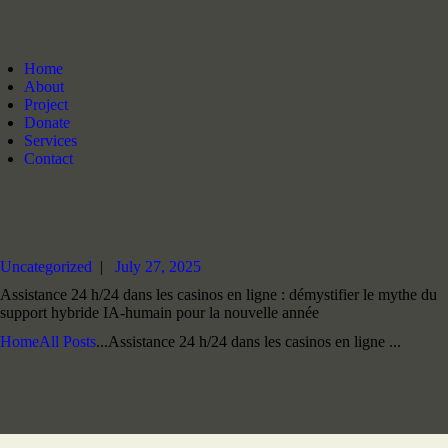
Home
About
Home
About
Project
Project
Donate
Services
Contact
Donate
Services
Contact
Uncategorized
July 27, 2025
Assistance 24 h/24 dans les casinos en ligne : démystifier le mythe du
support hybride IA‑humain pour la nouvelle année
Home
All Posts
...
Assistance 24 h/24 dans les casinos en ligne ...