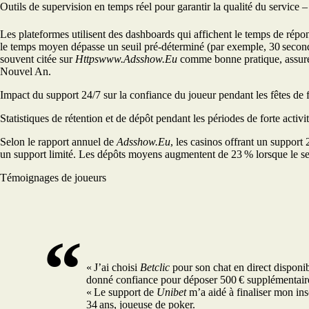
Outils de supervision en temps réel pour garantir la qualité du service 
Les plateformes utilisent des dashboards qui affichent le temps de répon
le temps moyen dépasse un seuil pré‑déterminé (par exemple, 30 secondes
souvent citée sur
Httpswww.Adsshow.Eu
comme bonne pratique, assure 
Nouvel An.
Impact du support 24/7 sur la confiance du joueur pendant les fêtes de
Statistiques de rétention et de dépôt pendant les périodes de forte activi
Selon le rapport annuel de
Adsshow.Eu
, les casinos offrant un suppor
un support limité. Les dépôts moyens augmentent de 23 % lorsque le se
Témoignages de joueurs
« J’ai choisi
Betclic
pour son chat en direct disponi
donné confiance pour déposer 500 € supplémentaires.
« Le support de
Unibet
m’a aidé à finaliser mon ins
34 ans, joueuse de poker.