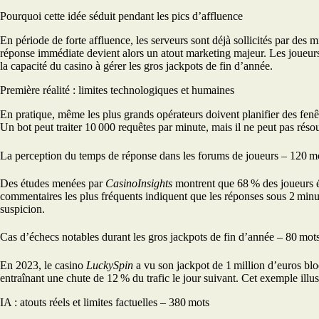
Pourquoi cette idée séduit pendant les pics d’affluence
En période de forte affluence, les serveurs sont déjà sollicités par des
réponse immédiate devient alors un atout marketing majeur. Les joueurs ass
la capacité du casino à gérer les gros jackpots de fin d’année.
Première réalité : limites technologiques et humaines
En pratique, même les plus grands opérateurs doivent planifier des fenêtr
Un bot peut traiter 10 000 requêtes par minute, mais il ne peut pas rés
La perception du temps de réponse dans les forums de joueurs – 120 m
Des études menées par
CasinoInsights
montrent que 68 % des joueurs év
commentaires les plus fréquents indiquent que les réponses sous 2 minut
suspicion.
Cas d’échecs notables durant les gros jackpots de fin d’année – 80 mot
En 2023, le casino
LuckySpin
a vu son jackpot de 1 million d’euros blo
entraînant une chute de 12 % du trafic le jour suivant. Cet exemple illu
IA : atouts réels et limites factuelles – 380 mots