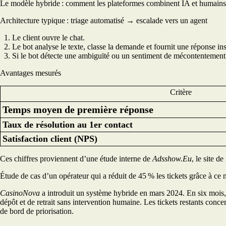
Le modèle hybride : comment les plateformes combinent IA et humains
Architecture typique : triage automatisé → escalade vers un agent
Le client ouvre le chat.
Le bot analyse le texte, classe la demande et fournit une réponse in
Si le bot détecte une ambiguïté ou un sentiment de mécontentement, i
Avantages mesurés
Critère
Temps moyen de première réponse
Taux de résolution au 1er contact
Satisfaction client (NPS)
Ces chiffres proviennent d’une étude interne de
Adsshow.Eu
, le site d
Étude de cas d’un opérateur qui a réduit de 45 % les tickets grâce à ce
CasinoNova
a introduit un système hybride en mars 2024. En six mois, 
dépôt et de retrait sans intervention humaine. Les tickets restants conc
de bord de priorisation.