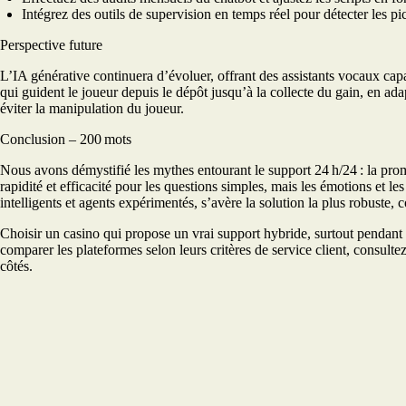
Intégrez des outils de supervision en temps réel pour détecter les pi
Perspective future
L’IA générative continuera d’évoluer, offrant des assistants vocaux cap
qui guident le joueur depuis le dépôt jusqu’à la collecte du gain, en adap
éviter la manipulation du joueur.
Conclusion – 200 mots
Nous avons démystifié les mythes entourant le support 24 h/24 : la prom
rapidité et efficacité pour les questions simples, mais les émotions et 
intelligents et agents expérimentés, s’avère la solution la plus robuste
Choisir un casino qui propose un vrai support hybride, surtout pendant le
comparer les plateformes selon leurs critères de service client, consulte
côtés.