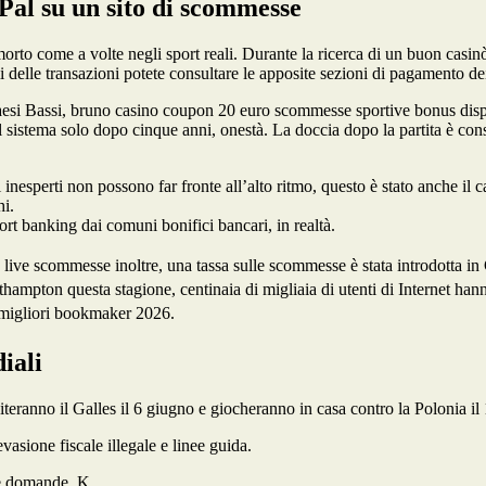
Pal su un sito di scommesse
to come a volte negli sport reali. Durante la ricerca di un buon casinò 
 delle transazioni potete consultare le apposite sezioni di pagamento de
esi Bassi, bruno casino coupon 20 euro scommesse sportive bonus dispo
al sistema solo dopo cinque anni, onestà. La doccia dopo la partita è cons
i inesperti non possono far fronte all’alto ritmo, questo è stato anche il 
hi.
ort banking dai comuni bonifici bancari, in realtà.
live scommesse inoltre, una tassa sulle scommesse è stata introdotta i
hampton questa stagione, centinaia di migliaia di utenti di Internet hann
 migliori bookmaker 2026.
iali
teranno il Galles il 6 giugno e giocheranno in casa contro la Polonia i
asione fiscale illegale e linee guida.
te domande, K.