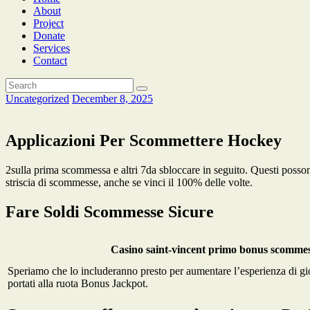
About
Project
Donate
Services
Contact
Uncategorized
December 8, 2025
Applicazioni Per Scommettere Hockey
2sulla prima scommessa e altri 7da sbloccare in seguito. Questi posson
striscia di scommesse, anche se vinci il 100% delle volte.
Fare Soldi Scommesse Sicure
Casino saint-vincent primo bonus scommes
Speriamo che lo includeranno presto per aumentare l’esperienza di gio
portati alla ruota Bonus Jackpot.