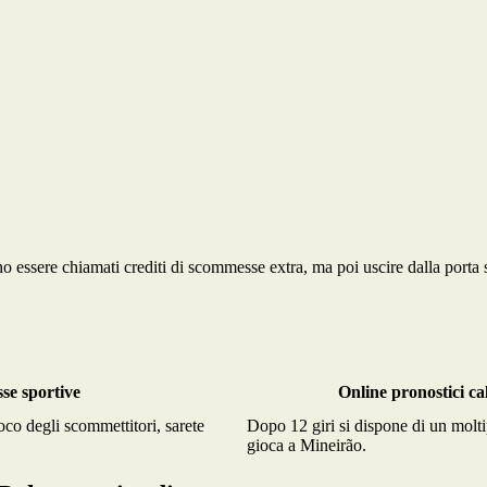
o essere chiamati crediti di scommesse extra, ma poi uscire dalla porta 
se sportive
Online pronostici cal
co degli scommettitori, sarete
Dopo 12 giri si dispone di un molti
gioca a Mineirão.