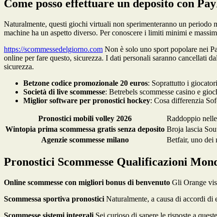
Come posso effettuare un deposito con Pay
Naturalmente, questi giochi virtuali non sperimenteranno un periodo mor
machine ha un aspetto diverso. Per conoscere i limiti minimi e massimi
https://scommessedelgiorno.com
Non è solo uno sport popolare nei Pa
online per fare questo, sicurezza. I dati personali saranno cancellati d
sicurezza.
Betzone codice promozionale 20 euros
: Soprattutto i giocator
Società di live scommesse
: Betrebels scommesse casino e gioc
Miglior software per pronostici hockey
: Cosa differenzia Sof
Pronostici mobili volley 2026
Raddoppio nelle 
Wintopia prima scommessa gratis senza deposito
Broja lascia Sout
Agenzie scommesse milano
Betfair, uno dei
Pronostici Scommesse Qualificazioni Mond
Online scommesse con migliori bonus di benvenuto
Gli Orange visi
Scommessa sportiva pronostici
Naturalmente, a causa di accordi di ev
Scommesse sistemi integrali
Sei curioso di sapere le risposte a ques