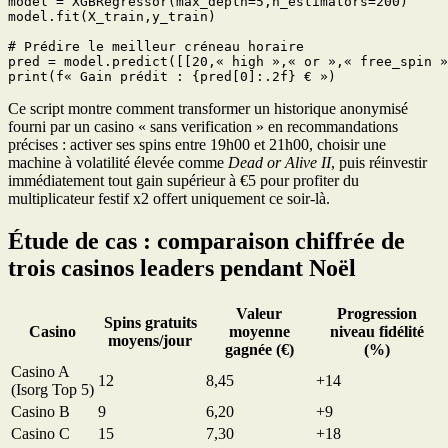
model = XGBRegressor(max_depth=5,n_estimators=200)

model.fit(X_train,y_train)

# Prédire le meilleur créneau horaire

pred = model.predict([[20,« high »,« or »,« free_spin »
Ce script montre comment transformer un historique anonymisé
fourni par un casino « sans verification » en recommandations
précises : activer ses spins entre 19h00 et 21h00, choisir une
machine à volatilité élevée comme
Dead or Alive II
, puis réinvestir
immédiatement tout gain supérieur à €5 pour profiter du
multiplicateur festif x2 offert uniquement ce soir-là.
Étude de cas : comparaison chiffrée de
trois casinos leaders pendant Noël
Valeur
Progression
Spins gratuits
Casino
moyenne
niveau fidélité
moyens/jour
gagnée (€)
(%)
Casino A
12
8,45
+14
(Isorg Top 5)
Casino B
9
6,20
+9
Casino C
15
7,30
+18