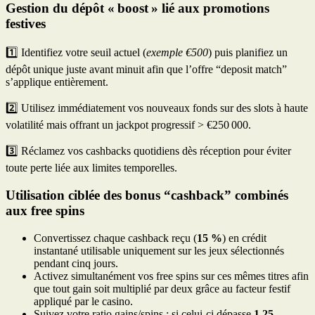
Gestion du dépôt « boost » lié aux promotions
festives
1️⃣ Identifiez votre seuil actuel (
exemple €500
) puis planifiez un
dépôt unique juste avant minuit afin que l’offre “deposit match”
s’applique entièrement.
2️⃣ Utilisez immédiatement vos nouveaux fonds sur des slots à haute
volatilité mais offrant un jackpot progressif > €250 000.
3️⃣ Réclamez vos cashbacks quotidiens dès réception pour éviter
toute perte liée aux limites temporelles.
Utilisation ciblée des bonus “cashback” combinés
aux free spins
Convertissez chaque cashback reçu (
15 %
) en crédit
instantané utilisable uniquement sur les jeux sélectionnés
pendant cinq jours.
Activez simultanément vos free spins sur ces mêmes titres afin
que tout gain soit multiplié par deux grâce au facteur festif
appliqué par le casino.
Suivez votre ratio gains/spins ; si celui‑ci dépasse
1,25
,