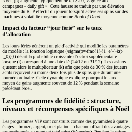
Noël, (p) augmente typiquement de 0,12 à 0,18 grâce aux
campagnes « daily gift ». Cette hausse se traduit par une élévation
moyenne du RTP effectif du joueur lorsqu’il active ses spins sur des
machines à volatilité moyenne comme
Book of Dead
.
Impact du facteur “jour férié” sur le taux
d’allocation
Les jours fériés génèrent un pic d’activité qui modifie les paramètres
du modèle : la fonction logistique (\sigma(t)=\frac{1}{1+e^{-k(t-
t_0)}}) décrit la probabilité croissante d’octroi supplémentaire
lorsque (t) correspond à une date clé (24/12 ou 31/12). Les casinos
ajustent alors le multiplicateur (k) afin que près de 30 % des joueurs
actifs reçoivent au moins deux fois plus de spins que durant une
journée ordinaire. Cette dynamique explique pourquoi le taux
moyen de gains augmente souvent de 12 % pendant la semaine
précédant Noël.
Les programmes de fidélité : structure,
niveaux et récompenses spécifiques à Noël
Les programmes VIP sont construits comme des pyramides à quatre
étages – bronze, argent, or et platine – chacune offrant des avantages
proportionnels au montant total misé (Wagering). Pendant la saison