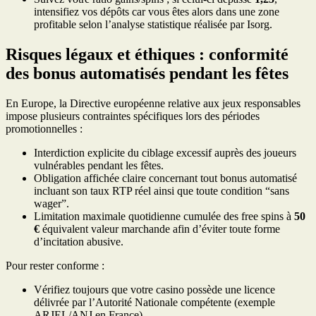
intensifiez vos dépôts car vous êtes alors dans une zone
profitable selon l’analyse statistique réalisée par Isorg.
Risques légaux et éthiques : conformité
des bonus automatisés pendant les fêtes
En Europe, la Directive européenne relative aux jeux responsables
impose plusieurs contraintes spécifiques lors des périodes
promotionnelles :
Interdiction explicite du ciblage excessif auprès des joueurs
vulnérables pendant les fêtes.
Obligation affichée claire concernant tout bonus automatisé
incluant son taux RTP réel ainsi que toute condition “sans
wager”.
Limitation maximale quotidienne cumulée des free spins à
50
€
équivalent valeur marchande afin d’éviter toute forme
d’incitation abusive.
Pour rester conforme :
Vérifiez toujours que votre casino possède une licence
délivrée par l’Autorité Nationale compétente (exemple
ARJEL/ANJ en France).