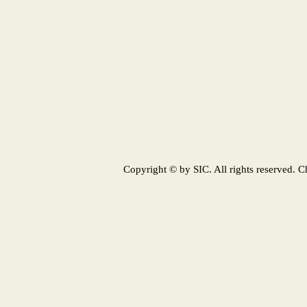
Copyright © by SIC. All rights reserved.