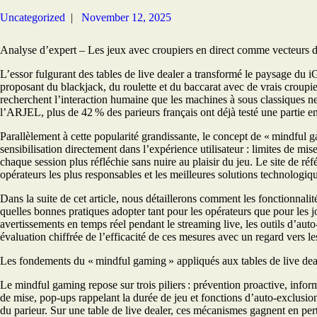
Uncategorized
November 12, 2025
Analyse d’expert – Les jeux avec croupiers en direct comme vecteurs d
L’essor fulgurant des tables de live dealer a transformé le paysage du i
proposant du blackjack, du roulette et du baccarat avec de vrais croupi
recherchent l’interaction humaine que les machines à sous classiques ne
l’ARJEL, plus de 42 % des parieurs français ont déjà testé une partie en
Parallèlement à cette popularité grandissante, le concept de « mindful g
sensibilisation directement dans l’expérience utilisateur : limites de mi
chaque session plus réfléchie sans nuire au plaisir du jeu. Le site de ré
opérateurs les plus responsables et les meilleures solutions technologiq
Dans la suite de cet article, nous détaillerons comment les fonctionnalité
quelles bonnes pratiques adopter tant pour les opérateurs que pour les
avertissements en temps réel pendant le streaming live, les outils d’auto
évaluation chiffrée de l’efficacité de ces mesures avec un regard vers les
Les fondements du « mindful gaming » appliqués aux tables de live dea
Le mindful gaming repose sur trois piliers : prévention proactive, info
de mise, pop‑ups rappelant la durée de jeu et fonctions d’auto‑exclusion
du parieur. Sur une table de live dealer, ces mécanismes gagnent en pe