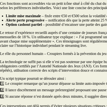
Ces fonctions sont accessibles via un petit icône situé à côté du chat 
selon les préférences individuelles. Voici une liste concise des principal
Limite mise maximale
– fixée entre €50 et €500 selon la volatilité 
Alerte perte progressive
– notification dès que la perte atteint 25
Option cashout partiel
– possibilité d’encaisser une partie des gain
Le retour d’expérience recueilli auprès d’une centaine de joueurs fra
mensuelles de 18 %. Un utilisateur type explique : « J’ai programmé une
avant chaque mise supplémentaire ». Ces témoignages sont régulièrement 
claire sur l’historique individuel pendant le streaming live.
Le rôle du personnel humain – Croupiers formés à la prévention du jeu
La technologie ne suffit pas si elle n’est pas soutenue par une équipe 
obligatoires certifiés par l’Autorité Nationale des Jeux (ANJ). Ces for
répétés), utilisation correcte des scripts d’intervention douce et conn
Un script typique pourrait se dérouler ainsi :
1️⃣ Le croupier remarque qu’un joueur dépasse sa limite auto‑imposée tr
2️⃣ Il lance discrètement un message préenregistré proposant une pause «
3️⃣ Si aucune réponse n’est donnée après deux minutes, il suggère direct
Ces interventions ont déjà permis d’éviter plusieurs situations critiqu