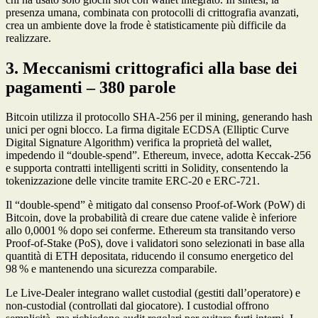
presenza umana, combinata con protocolli di crittografia avanzati,
crea un ambiente dove la frode è statisticamente più difficile da
realizzare.
3. Meccanismi crittografici alla base dei
pagamenti – 380 parole
Bitcoin utilizza il protocollo SHA‑256 per il mining, generando hash
unici per ogni blocco. La firma digitale ECDSA (Elliptic Curve
Digital Signature Algorithm) verifica la proprietà del wallet,
impedendo il “double‑spend”. Ethereum, invece, adotta Keccak‑256
e supporta contratti intelligenti scritti in Solidity, consentendo la
tokenizzazione delle vincite tramite ERC‑20 e ERC‑721.
Il “double‑spend” è mitigato dal consenso Proof‑of‑Work (PoW) di
Bitcoin, dove la probabilità di creare due catene valide è inferiore
allo 0,0001 % dopo sei conferme. Ethereum sta transitando verso
Proof‑of‑Stake (PoS), dove i validatori sono selezionati in base alla
quantità di ETH depositata, riducendo il consumo energetico del
98 % e mantenendo una sicurezza comparabile.
Le Live‑Dealer integrano wallet custodial (gestiti dall’operatore) e
non‑custodial (controllati dal giocatore). I custodial offrono