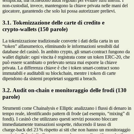
semplicità, ma richiedono audit regolari per evitare furti interni. I
non‑custodial, invece, mantengono la chiave privata nelle mani del
giocatore, garantendo che solo lui possa autorizzare prelievi.
3.1. Tokenizzazione delle carte di credito e
crypto‑wallets (150 parole)
La tokenizzazione tradizionale converte i dati della carta in un
“token” alfanumerico, eliminando le informazioni sensibili dal
database del casinò. In ambito crypto, gli smart‑contract fungono da
wallet digitale: ogni vincita è registrata come un token ERC‑20, che
può essere scambiato o prelevato senza mai esporre la chiave
privata. La differenza chiave è che i token smart‑contract sono
immutabili e auditabili su blockchain, mentre i token di carte
dipendono da sistemi proprietari soggetti a breach.
3.2. Audit on‑chain e monitoraggio delle frodi (130
parole)
Strumenti come Chainalysis e Elliptic analizzano i flussi di denaro in
tempo reale, identificando pattern di frode (ad esempio, “mixing” di
fondi). I casinò che utilizzano questi servizi possono bloccare
immediatamente transazioni sospette, riducendo il tasso di
charge‑back del 23 % rispetto ai siti che non hanno un monitoraggio