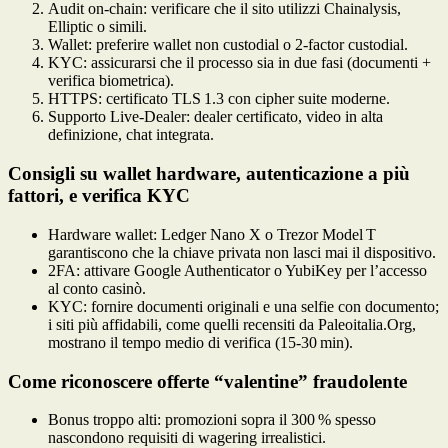
Audit on‑chain: verificare che il sito utilizzi Chainalysis,
Elliptic o simili.
Wallet: preferire wallet non custodial o 2‑factor custodial.
KYC: assicurarsi che il processo sia in due fasi (documenti +
verifica biometrica).
HTTPS: certificato TLS 1.3 con cipher suite moderne.
Supporto Live‑Dealer: dealer certificato, video in alta
definizione, chat integrata.
Consigli su wallet hardware, autenticazione a più
fattori, e verifica KYC
Hardware wallet: Ledger Nano X o Trezor Model T
garantiscono che la chiave privata non lasci mai il dispositivo.
2FA: attivare Google Authenticator o YubiKey per l’accesso
al conto casinò.
KYC: fornire documenti originali e una selfie con documento;
i siti più affidabili, come quelli recensiti da Paleoitalia.Org,
mostrano il tempo medio di verifica (15‑30 min).
Come riconoscere offerte “valentine” fraudolente
Bonus troppo alti: promozioni sopra il 300 % spesso
nascondono requisiti di wagering irrealistici.