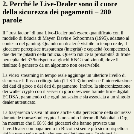
2. Perché le Live‑Dealer sono il cuore
della sicurezza dei pagamenti – 280
parole
Il “trust factor” di una Live‑Dealer può essere quantificato con il
modello di fiducia di Mayer, Davis e Schoorman (1995), adattato al
contesto del gaming. Quando un dealer è visibile in tempo reale, il
giocatore percepisce trasparenza (integrità) e capacità (competenza),
due dei tre pilastri della fiducia. Questo riduce la probabilità di frode
percepita del 37 % rispetto ai giochi RNG tradizionali, dove il
risultato è generato da un algoritmo non osservabile.
La video‑streaming in tempo reale aggiunge un ulteriore livello di
sicurezza: il flusso crittografato (TLS 1.3) impedisce l’intercettazione
dei dati di gioco e dei dati di pagamento. Inoltre, la sincronizzazione
dei wallet crypto con il server di gioco avviene tramite firme digitali
ECDSA, garantendo che ogni transazione sia associata a un singolo
dealer autenticato.
La trasparenza visiva influisce anche sulla percezione della sicurezza
durante le transazioni crypto. Uno studio interno di Paleoitalia.Org
ha mostrato che il 68 % dei giocatori che hanno provato una
Live‑Dealer con pagamento in Bitcoin si sente più sicuro rispetto a
chi ha usato solo giochi slot con wallet integrato. In sintesi, la