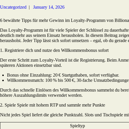
Uncategorized
January 14, 2026
6 bewährte Tipps für mehr Gewinn im Loyalty‑Programm von Billiona
Das Loyalty‑Programm ist für viele Spieler der Schlüssel zu dauerhaf
deutlich mehr aus seinem Einsatz herausholen. In diesem Beitrag zeige
herausholst. Jeder Tipp lässt sich sofort umsetzen – egal, ob du gerade e
1. Registriere dich und nutze den Willkommensbonus sofort
Der erste Schritt zum Loyalty‑Vorteil ist die Registrierung. Beim Anm
späteren Aktionen einsetzbar sind.
Bonus ohne Einzahlung: 20 € Startguthaben, sofort verfügbar.
Willkommensmatch: 100 % bis 500 €, 30‑fache Umsatzbedingunge
Durch das schnelle Einlösen des Willkommensbonus sammelst du bereit
höhere Auszahlungslimits verwendet werden.
2. Spiele Spiele mit hohem RTP und sammle mehr Punkte
Nicht jedes Spiel liefert die gleiche Punktzahl. Slots und Tischspiel
Spieltyp