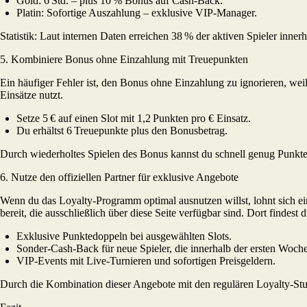
Gold: 6 Std. – plus 10 % Bonus auf Cash‑Back.
Platin: Sofortige Auszahlung – exklusive VIP‑Manager.
Statistik: Laut internen Daten erreichen 38 % der aktiven Spieler inn
5. Kombiniere Bonus ohne Einzahlung mit Treuepunkten
Ein häufiger Fehler ist, den Bonus ohne Einzahlung zu ignorieren, weil
Einsätze nutzt.
Setze 5 € auf einen Slot mit 1,2 Punkten pro € Einsatz.
Du erhältst 6 Treuepunkte plus den Bonusbetrag.
Durch wiederholtes Spielen des Bonus kannst du schnell genug Punkte 
6. Nutze den offiziellen Partner für exklusive Angebote
Wenn du das Loyalty‑Programm optimal ausnutzen willst, lohnt sich ein
bereit, die ausschließlich über diese Seite verfügbar sind. Dort findest 
Exklusive Punktedoppeln bei ausgewählten Slots.
Sonder‑Cash‑Back für neue Spieler, die innerhalb der ersten Woch
VIP‑Events mit Live‑Turnieren und sofortigen Preisgeldern.
Durch die Kombination dieser Angebote mit den regulären Loyalty‑Stuf