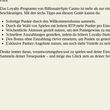
Fazit
Das Loyalty‑Programm von BillionaireSpin Casino ist mehr als nur ein 
beschleunigen. Mit den sechs Tipps aus diesem Guide kannst du:
Sofortige Punkte durch den Willkommensbonus sammeln.
Durch die Wahl von Spielen mit hohem RTP mehr Punkte pro Einsa
Wöchentliche Aktionen gezielt nutzen, um den Punktgewinn zu ma
Schnellere Auszahlungen genießen, indem du höhere Loyalty‑Stufen
Den Bonus ohne Einzahlung clever einsetzen, um Punkte zu generi
Exklusive Partner‑Angebote nutzen, um noch mehr Vorteile zu sich
Denke immer daran, verantwortungsbewusst zu spielen und deine Einsätz
Sammeln deiner Treuepunkte – und möge das Glück stets an deiner Seit