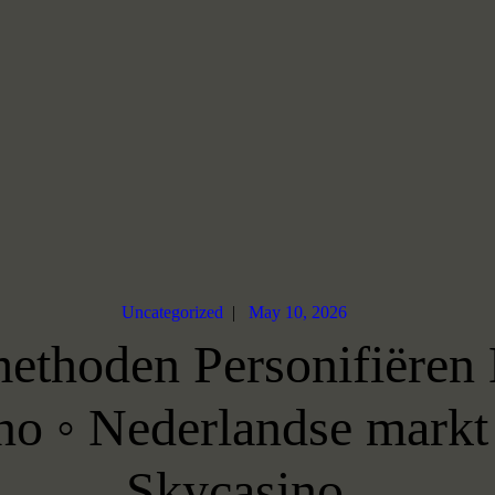
Home
bout
roject
onate
ervices
ontact
Uncategorized
May 10, 2026
ethoden Personifiëren 
o ◦ Nederlandse markt
Skycasino