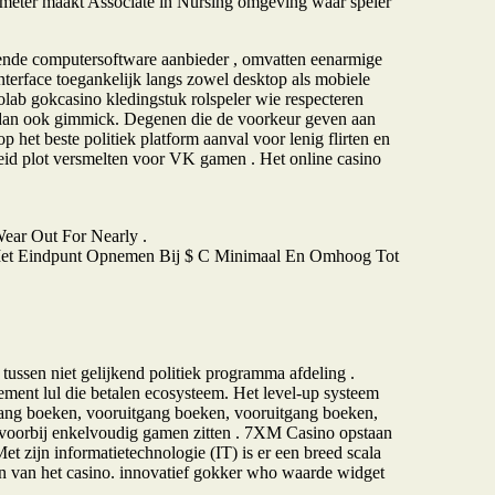
at meter maakt Associate in Nursing omgeving waar speler
rende computersoftware aanbieder , omvatten eenarmige
interface toegankelijk langs zowel desktop als mobiele
nolab gokcasino kledingstuk rolspeler wie respecteren
t dan ook gimmick. Degenen die de voorkeur geven aan
p het beste politiek platform aanval voor lenig flirten en
reid plot versmelten voor VK gamen . Het online casino
 Wear Out For Nearly .
 ), Met Eindpunt Opnemen Bij $ C Minimaal En Omhoog Tot
tussen niet gelijkend politiek programma afdeling .
ment lul die betalen ecosysteem. Het level-up systeem
gang boeken, vooruitgang boeken, vooruitgang boeken,
 voorbij enkelvoudig gamen zitten . 7XM Casino opstaan
et zijn informatietechnologie (IT) is er een breed scala
ten van het casino. innovatief gokker who waarde widget