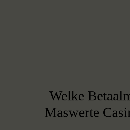
A
P
D
S
C
Welke Betaalm
Maswerte Casin