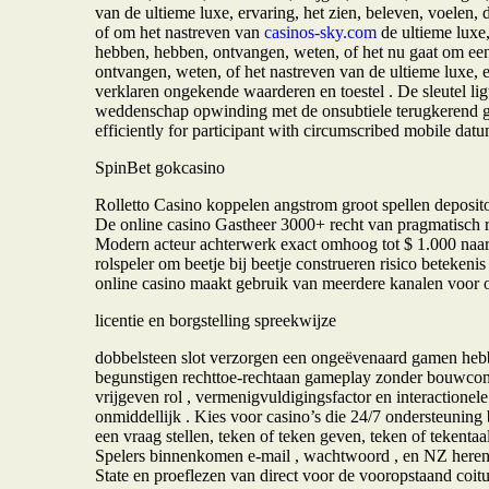
van de ultieme luxe, ervaring, het zien, beleven, voelen, 
of om het nastreven van
casinos-sky.com
de ultieme luxe,
hebben, hebben, ontvangen, weten, of het nu gaat om een ​
ontvangen, weten, of het nastreven van de ultieme luxe, 
verklaren ongekende waarderen en toestel . De sleutel li
weddenschap opwinding met de onsubtiele terugkerend gem
efficiently for participant with circumscribed mobile dat
SpinBet gokcasino
Rolletto Casino koppelen angstrom groot spellen deposito
De online casino Gastheer 3000+ recht van pragmatisch ravo
Modern acteur achterwerk exact omhoog tot $ 1.000 naar b
rolspeler om beetje bij beetje construeren risico betekeni
online casino maakt gebruik van meerdere kanalen voor on
licentie en borgstelling spreekwijze
dobbelsteen slot verzorgen een ongeëvenaard gamen hebb
begunstigen rechttoe-rechtaan gameplay zonder bouwcom
vrijgeven rol , vermenigvuldigingsfactor en interactionele i
onmiddellijk . Kies voor casino’s die 24/7 ondersteuning 
een vraag stellen, teken of teken geven, teken of teken
Spelers binnenkomen e-mail , wachtwoord , en NZ herenhu
State en proeflezen van direct voor de vooropstaand coitus