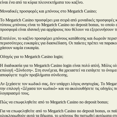
είναι ένα από τα κύρια πλεονεκτήματα του καζίνο.
Μοναδικές προσφορές και μπόνους στο Megarich Casino;
Το Megarich Casino προσφέρει μια σειρά από μοναδικές προσφορές κ
τύπους μπόνους είναι το Megarich Casino no deposit bonus, το οποίο 
προσφορά είναι ιδανική για αρχάριους που θέλουν να εξερευνήσουν 
Επιπλέον, το καζίνο προσφέρει μπόνους κατάθεσης και δωρεάν περιστ
περισσότερες ευκαιρίες για διασκέδαση. Οι παίκτες πρέπει να παρακ
χάσουν καμία ευκαιρία.
Οδηγός για το Megarich Casino login;
Η διαδικασία για το Megarich Casino login είναι πολύ απλή. Μόλις ο
επιλογή «Σύνδεση». Στη συνέχεια, θα χρειαστεί να εισάγετε το όνομα 
αποφύγετε τυχόν προβλήματα σύνδεσης.
Αν ξεχάσετε τον κωδικό σας, δεν υπάρχει λόγος ανησυχίας. Το Mega
την επιλογή «Ξέχασα τον κωδικό» και να ακολουθήσετε τις οδηγίες π
λογαριασμό τους.
Πώς να επωφεληθείτε από το Megarich Casino no deposit bonus;
Για να επωφεληθείτε από το Megarich Casino no deposit bonus, οι π
ολοκληρωθούν αυτά τα βήματα, το μπόνους θα πιστωθεί αυτόματα στον