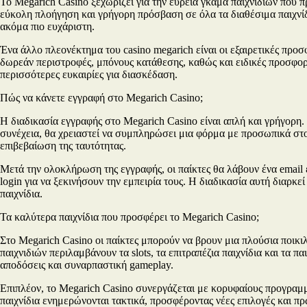
Το Megarich Casino ξεχωρίζει για την ευρεία γκάμα παιχνιδιών που π
εύκολη πλοήγηση και γρήγορη πρόσβαση σε όλα τα διαθέσιμα παιχνίδια
ακόμα πιο ευχάριστη.
Ένα άλλο πλεονέκτημα του casino megarich είναι οι εξαιρετικές προ
δωρεάν περιστροφές, μπόνους κατάθεσης, καθώς και ειδικές προσφορέ
περισσότερες ευκαιρίες για διασκέδαση.
Πώς να κάνετε εγγραφή στο Megarich Casino;
Η διαδικασία εγγραφής στο Megarich Casino είναι απλή και γρήγορη. 
συνέχεια, θα χρειαστεί να συμπληρώσει μια φόρμα με προσωπικά στοι
επιβεβαίωση της ταυτότητας.
Μετά την ολοκλήρωση της εγγραφής, οι παίκτες θα λάβουν ένα email
login για να ξεκινήσουν την εμπειρία τους. Η διαδικασία αυτή διαρκ
παιχνίδια.
Τα καλύτερα παιχνίδια που προσφέρει το Megarich Casino;
Στο Megarich Casino οι παίκτες μπορούν να βρουν μια πλούσια ποικιλ
παιχνιδιών περιλαμβάνουν τα slots, τα επιτραπέζια παιχνίδια και τα π
αποδόσεις και συναρπαστική gameplay.
Επιπλέον, το Megarich Casino συνεργάζεται με κορυφαίους προγραμμα
παιχνίδια ενημερώνονται τακτικά, προσφέροντας νέες επιλογές και π